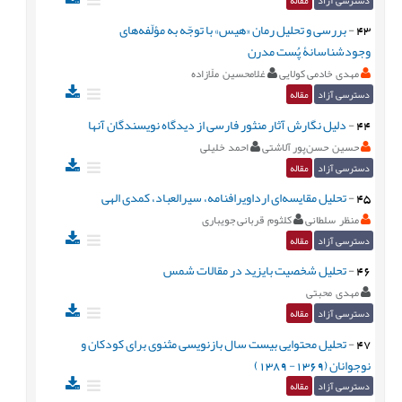
دسترسی آزاد
مقاله
43
-
بررسی و تحلیل رمان «هیس» با توجّه به مؤلّفه‌های
وجودشناسانۀ پُست مدرن
مهدی خادمی کولایی
غلامحسین ملّازاده
دسترسی آزاد
مقاله
44
-
دلیل نگارش آثار منثور فارسی از دیدگاه نویسندگان آنها
حسین حسن‌پور آلاشتی
احمد خلیلی
دسترسی آزاد
مقاله
45
-
تحلیل مقایسه‌ای ارداویرافنامه، سیرالعباد، کمدی الهی
منظر سلطانی
کلثوم قربانی جویباری
دسترسی آزاد
مقاله
46
-
تحلیل شخصیت بایزید در مقالات شمس
مهدی محبتی
دسترسی آزاد
مقاله
47
-
تحلیل محتوایی بیست سال بازنویسی مثنوی برای کودکان و
نوجوانان (1369- 1389)
دسترسی آزاد
مقاله