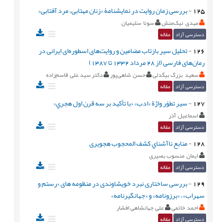
125
-
بررسی زمان روایت در نمایشنامۀ «زنان مهتابی، مرد آفتابی»
مهدی نیک‌منش
سونا سلیمیان
دسترسی آزاد
مقاله
126
-
تحلیل سیر بازتاب مضامین و روایت‌های اسطوره‌ای ایرانی در
رمان‌های فارسی (از 28 مرداد 1332 تا 1387)
سعید بزرگ بیگدلی
حسن شاهی‌پور
دکتر سید علی قاسم‌زاده
دسترسی آزاد
مقاله
127
-
سير تطوّر واژة «ادب» «با تأکید بر سه قرن اول هجري»
اسماعيل آذر
دسترسی آزاد
مقاله
128
-
منابع ناآشناي کشف المحجوب هجویری
ایمان منسوب بصیری
دسترسی آزاد
مقاله
129
-
بررسی ساختاری نبرد خویشاوندی در منظومه های «رستم و
سهراب»، «برزونامه» و «جهانگیرنامه»
احمد خاتمی
علی جهانشاهی افشار
دسترسی آزاد
مقاله