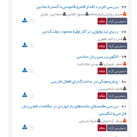
77
-
بررسی کاربرد لاله از قلمرو قاموسی تا گسترة نمادین
محرم رضایتی‌‌کيشه‌‌خاله
فیروز فاضلی
اسماعیل نقدی
دسترسی آزاد
مقاله
78
-
ردپای ایدئولوژی در آثار اولیه محمود دولت‌آبادی
قدرت الله طاهری
دسترسی آزاد
مقاله
79
-
الگوی بررسی زبان حماسی
اصغر شهبازی
مهدی ملک‌ثابت
دسترسی آزاد
مقاله
80
-
پيش‌نمونگی در ساخت‌گذرای افعال فارسی
فائقه شاه‌حسینی
دسترسی آزاد
مقاله
81
-
بررسی مقایسه‌ای نشانه‌های بازخوردی در مکالمات تلفنی زبان
فارسی و انگلیسی
مهناز آزادمنش
شهلا شریفی
دسترسی آزاد
مقاله