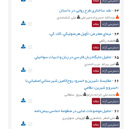
دسترسی آزاد
مقاله
63
-
نقد ساختاری طرح روایی در داستان
عبدالله حسن‌زاده میرعلی
علی ششتمدی
دسترسی آزاد
مقاله
64
-
نيماي معترض؛ تأويل هرمنوتيكي «كك¬كي»
فاطمه راکعی
دسترسی آزاد
مقاله
65
-
تحليل جايگاه زبان فارسي در زبان و ادبيات سواحيلي
امير بهرام عرب احمدي
دسترسی آزاد
مقاله
66
-
مقايسۀ «شيرين و خسرو» روح‌الامين شهرستاني اصفهاني با
«خسرو و شيرين» نظامي
محمدعلی خزانه‌ دارلو
بهروز سلطانی
دسترسی آزاد
مقاله
67
-
تحليل موضوعات غنایی در منظومۀ حماسی بهمن‌نامه
علی اصغر باباصفری
کوروش منوچهری
دسترسی آزاد
مقاله