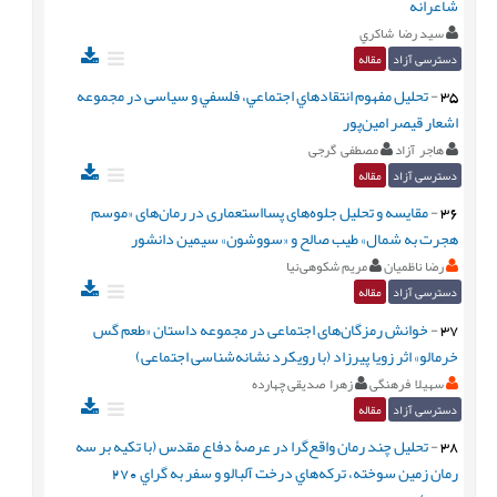
شاعرانه
سید رضا شاكري
دسترسی آزاد
مقاله
35
-
تحليل مفهوم انتقادهاي اجتماعي، فلسفي و سیاسی در مجموعه
اشعار قيصر امين‌پور
هاجر آزاد
مصطفی گرجی
دسترسی آزاد
مقاله
36
-
مقایسه و تحلیل جلوه‌های پسااستعماری در رمان‌های «موسم
هجرت به شمال» طیب صالح و «سووشون» سیمین دانشور
رضا ناظميان
مریم شکوهی‌نیا
دسترسی آزاد
مقاله
37
-
خوانش رمزگان‌های اجتماعی در مجموعه داستان «طعم گس
خرمالو» اثر زویا پیرزاد (با رویکرد نشانه‌شناسی اجتماعی)
سهیلا فرهنگی
زهرا صدیقی چهارده
دسترسی آزاد
مقاله
38
-
تحلیل چند رمان واقع‌گرا در عرصۀ دفاع مقدس (با تكيه بر سه
رمان زمين سوخته، تركه‌هاي درخت آلبالو و سفر به گراي 270