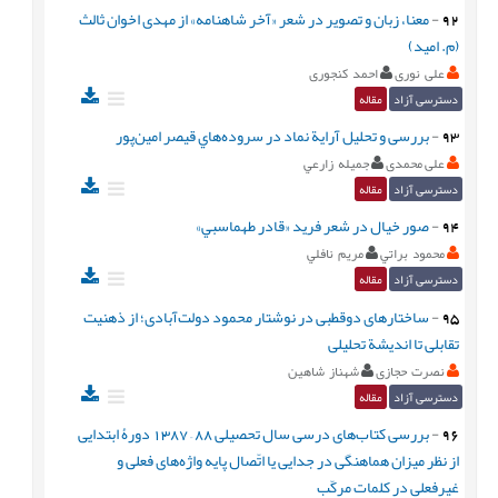
92
-
معنا، زبان و تصویر در شعر «آخر شاهنامه» از مهدی اخوان ثالث
(م. امید)
علی نوری
احمد کنجوری
دسترسی آزاد
مقاله
93
-
بررسی و تحلیل آرایة نماد در سروده‌هاي قيصر امين‌پور
علی محمدی
جميله زارعي
دسترسی آزاد
مقاله
94
-
صور خيال در شعر فريد «قادر طهماسبي»
محمود براتي
مريم نافلي
دسترسی آزاد
مقاله
95
-
ساختارهای دوقطبی در نوشتار محمود دولت‌‏آبادی؛ از ذهنیت
تقابلی تا اندیشة تحلیلی
نصرت حجازی
شهناز شاهین
دسترسی آزاد
مقاله
96
-
بررسی کتاب‌های درسی سال تحصيلی 88 – 1387 دورۀ ابتدايی
از نظر ميزان هماهنگی در جدایی یا اتّصال پایه واژه‌های فعلی و
غیرفعلی در کلمات مرکّب