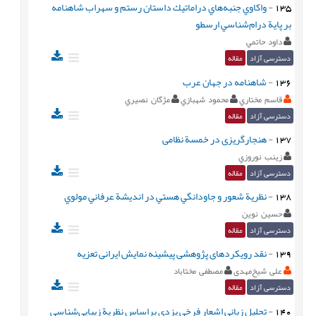
135
-
واكاوي جنبه‌هاي دراماتيك داستان رستم و سهراب شاهنامه
بر پاية درام‌شناسي ارسطو
داود حاتمي
دسترسی آزاد
مقاله
136
-
شاهنامه در جهان عرب
قاسم مختاري
محمود شهبازي
مژگان نصيري
دسترسی آزاد
مقاله
137
-
هنجارگریزی در خمسة نظامی
زينب نوروزي
دسترسی آزاد
مقاله
138
-
نظرية شعور و جاودانگي هستي در انديشة عرفاني مولوي
حسين نوين
دسترسی آزاد
مقاله
139
-
نقد رويكردهاى پژوهشى پيشينه نمايش ايرانی تعزیه
على شيخ‌‏مهدى
مصطفی مختاباد
دسترسی آزاد
مقاله
140
-
تحلیل زبانی اشعار فرخی یزدی براساس نظریة زیبایی‌شناسی