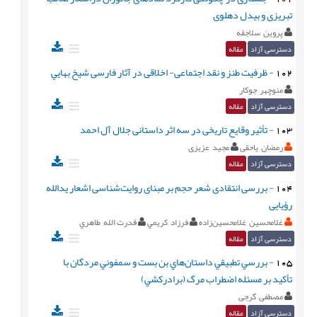
تبریزی و بیدل دهلوی
پروین سلاجقه
دسترسی آزاد
مقاله
102
-
ظرفيت طنز و نقد اجتماعی- اخلاقی در آثار فارسی شيخ بهايي
منوچهر جوكار
دسترسی آزاد
مقاله
103
-
تأثیر وقایع تاریخی در سه اثر داستانی جلال آل احمد
رمضان یاحقی
مجید عزیزی
دسترسی آزاد
مقاله
104
-
بررسی انتقادی شعر حجم بر مبنای روایت‌شناسی اشعار یدالله
رؤیایی
غلامحسين غلامحسين‌زاده
فرزاد كريمي
قدرت‌ الله طاهري
دسترسی آزاد
مقاله
105
-
بررسي تطبيقي داستان‌هاي بن بست و سمفوني مردگان با
تأكيد بر مسئله اضطراب مرگ (برادركشي)
مصطفی گرجی
دسترسی آزاد
مقاله