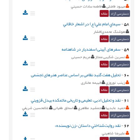
مهبود فاضلی
فاطمه سادات حسيني
دسترسی آزاد
مقاله
58
-
سيماي امام علي(ع) در اشعار خاقاني
هوشنگ محمدي‌افشار
دسترسی آزاد
مقاله
59
-
سفرهای آیینی اسفندیار در شاهنامه
نسرین شکیبی ممتاز
مریم حسینی
دسترسی آزاد
مقاله
60
-
تحليل هفت گنبد نظامی بر اساس عناصر هنرهای تجسّمی
زينب نوروزي
فهیمه مختاری
دسترسی آزاد
مقاله
61
-
نقد و تحليل ادبی، تعلیمی و تاریخی ماتمکده بيدل قزويني
حميد عابديها
جمشيد مظاهري
اسحاق طغیانی
غلامحسين شريفي
دسترسی آزاد
مقاله
62
-
نقد روايت‌شناختي داستان «زن نويسنده»
عليرضا شاهيني