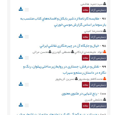
سید حمید هاشمی
دسترسی آزاد
مقاله
97
-
مقايسه کارنامة اردشير بابکان و افسانه‌هاي کتاب منتسب به
بارسوما بر اساس گزارش موسي خورني
محمدرضا اميني
دسترسی آزاد
مقاله
98
-
خيال و جايگاه آن در چهره‌نگاری نقاشي ايراني
جواد عليمحمدي اردكاني
مصطفی گودرزی
محسن مراثی
دسترسی آزاد
مقاله
99
-
نقش و درفش: جستاری در روابط زیرساختی پهلوان، رنگ و
نگاره در داستان رستم و سهراب
محمدکاظم یوسف‌پور
نسرین کریم‌پور
دسترسی آزاد
مقاله
100
-
رنج تنهایی در مثنوی معنوی
بخشعلی قنبری
دسترسی آزاد
مقاله
101
-
جستاری در چگونگی کارکرد نمادهای جانوران دراشعار صائب