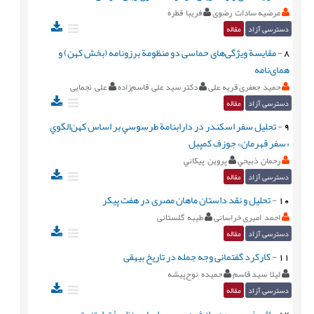
مرضیه سادات رضوی
فریبا قطره
دسترسی آزاد
مقاله
8
-
مقایسة ویژگی‌های حماسی دو منظومة برزونامه (بخش کهن) و
همای‌نامه
حمید جعفری قریه علی
دکتر سید علی قاسم‌زاده
علی نجمایی
دسترسی آزاد
مقاله
9
-
تحليل سفر اسكندر در دارابنامة طرسوسي بر اساس كهن‌الگوي
«سفر قهرمان» جوزف كمپبل
رحمان ذبيحي
پروين پيكاني
دسترسی آزاد
مقاله
10
-
تحلیل و نقد داستان ماهان مصری در هفت پیکر
احمد امیری خراسانی
طیبه گلستانی
دسترسی آزاد
مقاله
11
-
کارکرد گفتمانی وجه جمله در تاریخ بیهقی
لیلا سید قاسم
حمیده نوح‌پیشه
دسترسی آزاد
مقاله
12
-
اثرپذیری سعدی از فردوسی بر اساس نظریۀ ترامتنیت