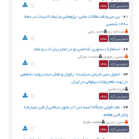
دسترسی آزاد
مقاله
21
-
بررسی و نقد مقالات علمی- پژوهشیِ مرتبط با ادبیات در دهۀ
1380 شمسی
عبدالله راز
احمد رضی
دسترسی آزاد
مقاله
22
-
استعارة دستوری: شاخصی نو در تمایز زبان ادب و علم
حسین رضویان
ساجده مبارکی
دسترسی آزاد
مقاله
23
-
تحلیل سیر تاریخی سراینده- راویان و نقش سنت روایت شفاهی
در روند نظم روایات پهلوانی در ایران
فرزاد قائمی
دسترسی آزاد
مقاله
24
-
نقد تأویلی جایگاه آسیه (س) در متون عرفانی از قرن چهارم تا
پایان قرن هفتم
حمیرا زمردی
فاطمه حکیما
دسترسی آزاد
مقاله