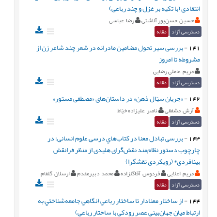
انتقادی (با تکیه بر غزل و چند رباعی)
حسین حسن‌پور آلاشتی
رضا عباسی
دسترسی آزاد
مقاله
141
-
بررسی سیر تحول مضامین مادرانه در شعر چند شاعر زن از
مشروطه تا امروز‌
مریم عاملی رضایی
دسترسی آزاد
مقاله
142
-
«جریان سیّال ذهن» در داستان‌های «مصطفی مستور»
آرش مشفقی
ناصر علیزاده خیّاط
دسترسی آزاد
مقاله
143
-
بررسی تبادل معنا در کتاب‌هاي درسی علوم انسانی: در
چارچوب دستور نظام‌مند نقش‌گرای هلیدی از منظر فرانقش
بینافردی* (رویکردی نقشگرا)
مریم اعلايی
فردوس آقاگلزاده
محمد دبیرمقدم
ارسلان گلفام
دسترسی آزاد
مقاله
144
-
از ساختار معنادار تا ساختار رباعي (نگاهي جامعه‌شناختي به
ارتباط ميان جهان‌بيني عصر رودكي با ساختار رباعي)