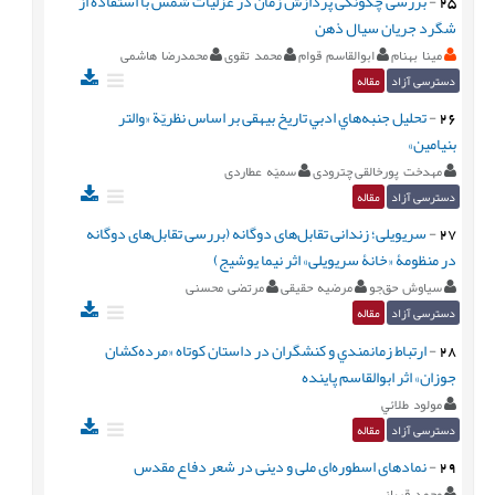
25
-
بررسی چگونگی پردازش زمان در غزلیات شمس با استفاده از
شگرد جريان سيال ذهن
مینا بهنام
ابوالقاسم قوام
محمد تقوی
محمدرضا هاشمی
دسترسی آزاد
مقاله
26
-
تحلیل جنبه‌هاي ادبي تاریخ بیهقی بر اساس نظریّة «والتر
بنیامین»
مهدخت پورخالقی چترودی
سمیّه عطاردی
دسترسی آزاد
مقاله
27
-
سریویلی؛ زندانی تقابل‌های دوگانه (بررسی تقابل‌های دوگانه
در منظومۀ «خانۀ سریویلی» اثر نیما یوشیج)
سیاوش حق‌جو
مرضیه حقیقی
مرتضی محسنی
دسترسی آزاد
مقاله
28
-
ارتباط زمانمندي و کنشگران در داستان کوتاه «مرده‌کشان
جوزان» اثر ابوالقاسم پاينده
مولود طلائي
دسترسی آزاد
مقاله
29
-
نمادهای اسطوره‌ای ملی و دینی در شعر دفاع مقدس
محمد قربانی