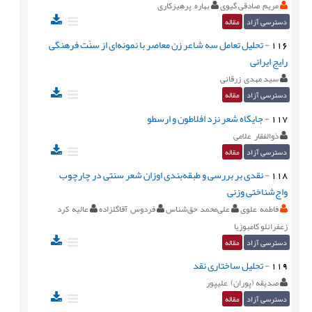
مریم صادقی گیوی
بهاره پرهیزکاری
دسترسی آزاد
مقاله
116
-
تحلیل تعامل سه شاعر زن معاصر با نمونه‌ای از سنّت فرهنگی
رایج ایرانی
سید مهدی زرقانی
دسترسی آزاد
مقاله
117
-
جايگاه شعر نزد افلاطون و ارسطو
ذوالفقار علامی
دسترسی آزاد
مقاله
118
-
نقدی بر بررسی و طبقه‌بندی اوزان شعر سنتی در چارچوب
واج‌شناختی وزنی
فاطمه علوی
علی‌محمد حق‌شناس
فردوس آقاگلزاده
عالیه کرد
زعفرانلو کامبوزیا
دسترسی آزاد
مقاله
119
-
تحلیل ساختاری نقد
صدیقه (پوران) علیپور
دسترسی آزاد
مقاله