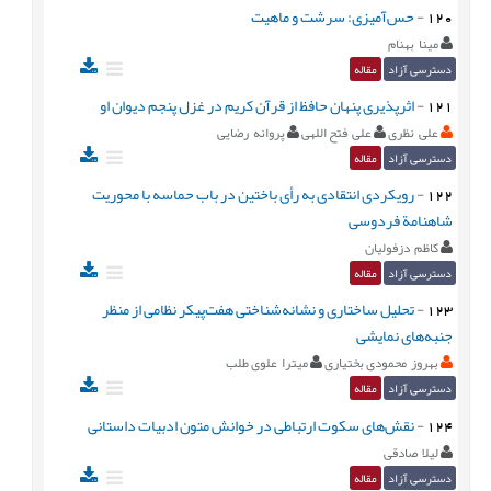
120
-
حس‌آمیزی: سرشت و ماهیت
مینا بهنام
دسترسی آزاد
مقاله
121
-
اثرپذیری پنهان حافظ از قرآن کریم در غزل پنجم دیوان او
علی نظری
علی فتح اللهی
پروانه رضایی
دسترسی آزاد
مقاله
122
-
رویکردی انتقادی به رأی باختین در باب حماسه با محوریت
شاهنامة فردوسی
کاظم دزفولیان
دسترسی آزاد
مقاله
123
-
تحلیل ساختاری و نشانه‌شناختی هفت‌پیکر نظامی از منظر
جنبه‌های نمایشی
بهروز محمودی بختیاری
میترا علوی طلب
دسترسی آزاد
مقاله
124
-
نقش‌های سکوت ارتباطی در خوانش متون ادبیات داستانی
لیلا صادقی
دسترسی آزاد
مقاله