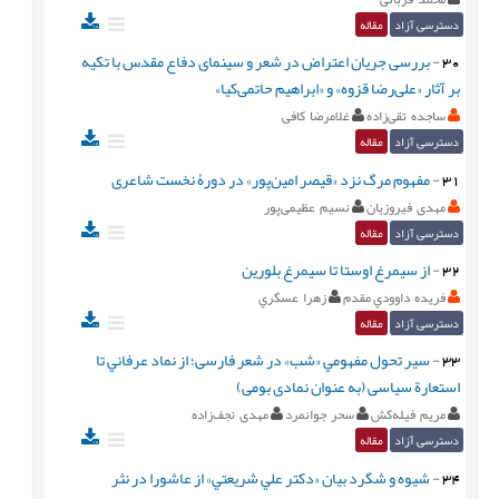
دسترسی آزاد
مقاله
30
-
بررسی جریان اعتراض در شعر و سینمای دفاع مقدس با تکیه
بر آثار «علی‌رضا قزوه» و «ابراهیم حاتمی‌کیا»
ساجده تقی‌زاده
غلامرضا کافی
دسترسی آزاد
مقاله
31
-
مفهوم مرگ نزد «قیصر امین‌پور» در دورۀ نخست شاعری
مهدی فیروزیان
نسیم عظیمی‌پور
دسترسی آزاد
مقاله
32
-
از سيمرغ اوستا تا سيمرغ بلورين
فريده داوودي مقدم
زهرا عسگري
دسترسی آزاد
مقاله
33
-
سير تحول مفهومي «شب» در شعر فارسی؛ از نماد عرفاني تا
استعارة سیاسی (به عنوان نمادی بومی)
مريم فيله‌كش
سحر جوانمرد
مهدی نجف‌زاده
دسترسی آزاد
مقاله
34
-
شيوه و شگرد بيان «دکتر علي شريعتي» از عاشورا در نثر