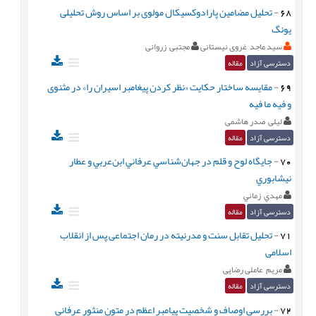
68
-
تحليل مضامین پارادوکسیکال مولوی بر اساس روش تحلیلی
یونگ
سید ماجد غروی نیستانی
مجتبی زروانی
دسترسی آزاد
مقاله
69
-
مقایسه ساختار حکایت «نظر کردن پیغامبر اسیران را» در مثنوی
و فیه ما فیه
لیلی صدر هاشمی
دسترسی آزاد
مقاله
70
-
جايگاه لوح و قلم در جهان‌شناسي عرفاني ابن‌عربي و عطار
نيشابوري
مهدي زماني
دسترسی آزاد
مقاله
71
-
تحليل تقابل سنت و مدرنیته در رمان اجتماعی پس از انقلاب
اسلامی
مریم عاملی رضایی
دسترسی آزاد
مقاله
72
-
بررسی اوصاف و شخصيت پیامبر اعظم در متون منثور عرفانی