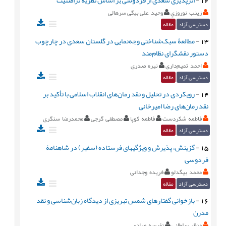
زينب نوروزي
وحید علی بیگی سرهالی
دسترسی آزاد
مقاله
13
-
مطالعۀ سبک‌شناختی وجه‌نمایی در گلستان سعدی در چارچوب
دستور نقشگرای نظام‌مند
احمد تمیم‌داری
نیره صدری
دسترسی آزاد
مقاله
14
-
رویکردی در تحلیل و نقد رمان‌های انقلاب اسلامی با تأکید بر
نقد رمان‌های رضا امیرخانی
فاطمه شکردست
فاطمه کوپا
مصطفی گرجی
محمدرضا سنگری
دسترسی آزاد
مقاله
15
-
گزینش، پذیرش و ویژگی‏های فرستاده (سفیر) در شاهنامۀ
فردوسی
محمد بیگدلو
فریده وجدانی
دسترسی آزاد
مقاله
16
-
بازخوانی گفتارهای شمس تبریزی از دیدگاه زبان‌شناسی و نقد
مدرن
منظر سلطانی
نفیسه مرادی