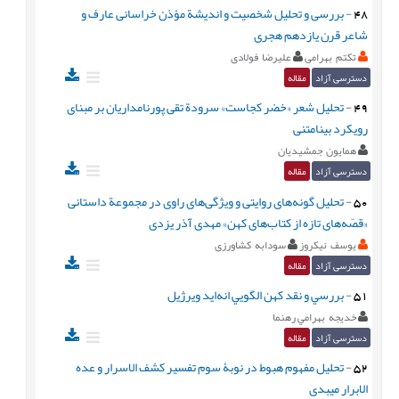
48
-
بررسی و تحلیل شخصیت و اندیشة مؤذن خراسانی عارف و
شاعر قرن یازدهم هجری
تکتم بهرامی
علیرضا فولادی
دسترسی آزاد
مقاله
49
-
تحلیل شعر «خضر کجاست» سرودة تقی پورنامداریان بر مبنای
رویکرد بینامتنی
همایون جمشیدیان
دسترسی آزاد
مقاله
50
-
تحلیل گونه‌های روایتی و ویژگی‌های راوی در مجموعة داستانی
«قصّه‌های تازه از کتاب‌های کهن» مهدی آذر یزدی
یوسف نیکروز
سودابه کشاورزی
دسترسی آزاد
مقاله
51
-
بررسي و نقد كهن الگويي انه‌ايد ويرژيل
خديجه بهرامي رهنما
دسترسی آزاد
مقاله
52
-
تحلیل مفهوم هبوط در نوبۀ سوم تفسیر کشف الاسرار و عده
الابرار میبدی