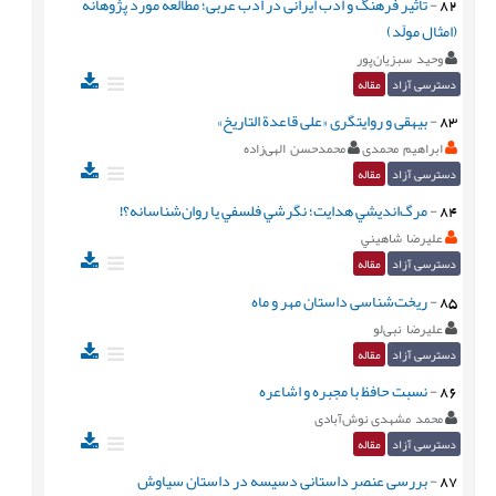
82
-
تأثیر فرهنگ و ادب ایرانی در ادب عربی؛ مطالعه مورد پژوهانه
(امثال مولّد)
وحید سبزیان‌پور
دسترسی آزاد
مقاله
83
-
بیهقی و روایتگری «علی قاعدة التاریخ»
ابراهیم محمدی
محمدحسن الهی‌زاده
دسترسی آزاد
مقاله
84
-
مرگ‌انديشي هدايت؛ نگرشي فلسفي يا روان‌شناسانه؟!
عليرضا شاهيني
دسترسی آزاد
مقاله
85
-
ریخت‌شناسی داستان مهر و ماه
عليرضا نبی‌لو
دسترسی آزاد
مقاله
86
-
نسبت حافظ با مجبره و اشاعره
محمد مشهدی نوش‌آبادی
دسترسی آزاد
مقاله
87
-
بررسی عنصر داستانی دسیسه در داستان سیاوش