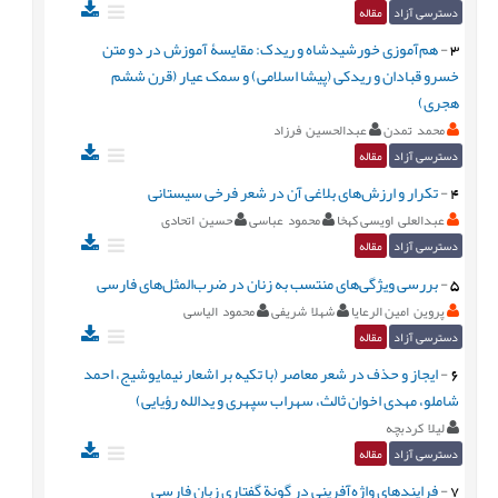
دسترسی آزاد
مقاله
3
-
هم‌آموزی خورشیدشاه و ریدک: مقایسۀ آموزش در دو متن
خسرو قبادان و ریدکی (پیشا اسلامی) و سمک عیار (قرن ششم
هجری)
محمد تمدن
عبدالحسين فرزاد
دسترسی آزاد
مقاله
4
-
تکرار و ارزش‌های بلاغی آن در شعر فرخی سیستانی
عبدالعلی اویسی کهخا
محمود عباسی
حسین اتحادی
دسترسی آزاد
مقاله
5
-
بررسی ویژگی‌های منتسب به زنان در ضرب‌المثل‌های فارسی
پروین امین الرعایا
شهلا شریفی
محمود الیاسی
دسترسی آزاد
مقاله
6
-
ایجاز و حذف در شعر معاصر (با تکیه بر اشعار نیمایوشیج، احمد
شاملو، مهدی اخوان ثالث، سهراب سپهری و یدالله رؤیایی)
لیلا کردبچه
دسترسی آزاد
مقاله
7
-
فرایندهای واژه‌آفرینی در گونة گفتاری زبان فارسی