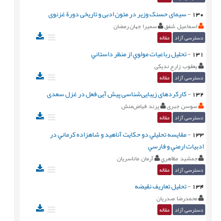
130
-
سیمای حسنک وزیر در متون ادبی و تاریخی دورة غزنوی
اسماعیل شفق
سمیرا جهان رمضان
دسترسی آزاد
مقاله
131
-
تحلیل رباعيات مولوي از منظر داستاني
یعقوب زارع ندیکی
دسترسی آزاد
مقاله
132
-
کارکردهای زیبایی‌شناسی پیش آیی فعل در غزل سعدی
سوسن جبری
پرند فیاض‌منش
دسترسی آزاد
مقاله
133
-
مقايسه تحليلي دو حکايت آناهيد و شاهزاده کرماني در
ادبيات ارمني و فارسي
جمشيد مظاهري
آرمان ماناسريان
دسترسی آزاد
مقاله
134
-
تحليل تعاريف نقیضه
محمدرضا صدريان
دسترسی آزاد
مقاله