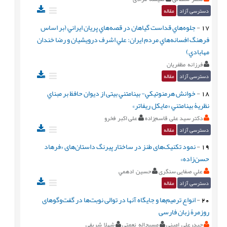
دسترسی آزاد
مقاله
17
-
جلوه‌هاي قداست گياهان در قصه‌هاي پريان ايراني (بر اساس
فرهنگ افسانه‌هاي مردم ايران: علي اشرف درويشيان و رضا خندان
مهابادي)
فرزانه مظفريان
دسترسی آزاد
مقاله
18
-
خوانش هرمنوتيكي- بينامتني بیتی از دیوان حافظ بر مبناي
نظريۀ بينامتني «مايكل ريفاتر»
دکتر سید علی قاسم‌زاده
علی اکبر فخرو
دسترسی آزاد
مقاله
19
-
نمود تکنیک‌های طنز در ساختار پیرنگ داستان‌های «فرهاد
حسن‌زاده»
علي صفایی‌ سنگری
حسين ادهمي
دسترسی آزاد
مقاله
20
-
انواع ترمیم‌ها و جایگاه آنها در توالی نوبت‌ها در گفت‌وگوهای
روزمرۀ زبان فارسی
حیدرعلی امینی
مسیح‌اله نعمتی
شهلا شریفی