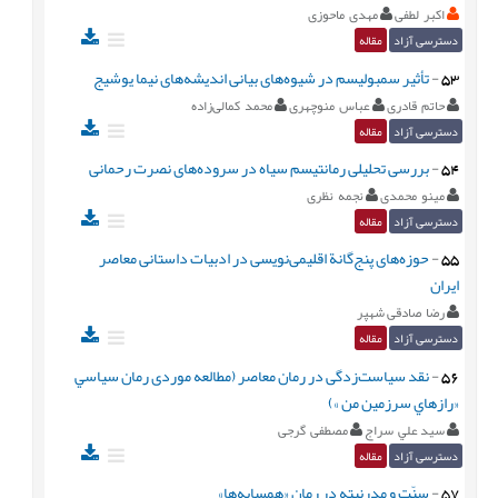
اکبر لطفی
مهدی ماحوزی
دسترسی آزاد
مقاله
53
-
تأثیر سمبولیسم در شیوه‌های بیانی اندیشه‌های نیما یوشیج
حاتم قادری
عباس منوچهری
محمد کمالی‌زاده
دسترسی آزاد
مقاله
54
-
بررسی تحلیلی رمانتیسم سیاه در سروده‌های نصرت رحمانی
مینو محمدی
نجمه نظری
دسترسی آزاد
مقاله
55
-
حوزه‌های پنج‌گانة اقلیمی‌نویسی در ادبیات داستانی معاصر
ایران
رضا صادقی شهپر
دسترسی آزاد
مقاله
56
-
نقد سیاست‌زدگی در رمان معاصر (مطالعه موردی رمان سياسي
«رازهاي سرزمين من »)
سید علي سراج
مصطفی گرجی
دسترسی آزاد
مقاله
57
-
سنّت و مدرنيته در رمان «همسايه‌ها»