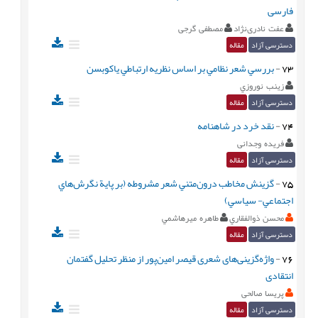
فارسی
عفت نادری‌نژاد
مصطفی گرجی
دسترسی آزاد
مقاله
73
-
بررسي شعر نظامي بر اساس نظريه ارتباطي ياكوبسن
زينب نوروزي
دسترسی آزاد
مقاله
74
-
نقد خرد در شاهنامه
فریده وجدانی
دسترسی آزاد
مقاله
75
-
گزينش مخاطب درون‌متني شعر مشروطه (بر پاية نگرش‌هاي
اجتماعي- سياسي)
محسن ذوالفقاري
طاهره ميرهاشمي
دسترسی آزاد
مقاله
76
-
واژه‌گزینی‌های شعری قیصر امین‌پور از منظر تحلیل گفتمان
انتقادی
پریسا صالحی
دسترسی آزاد
مقاله