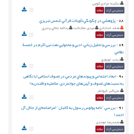
سکینه مرادی کوچی
دسترسی آزاد
مقاله
88
-
پژوهشي در چگونگيِ تأويلات قرآني شمس تبريزي
محمّد خدادادي
مهدی ملک‌ثابت
يدالله جلالي پندري
دسترسی آزاد
مقاله
89
-
بررسي و تحلیل زباني، ادبي و محتوايي نعت نبی اکرم در خمسة
نظامي
زينب نوروزي
دسترسی آزاد
مقاله
90
-
ابعاد اجتماعي و پيوندهاي مردمي در تصوف اسلامی (با نگاهی
به نسبت‌های تصوف و آیین‌های جوانمردی، ملامتیه و قلندریه)
علی‌اکبر کیوانفر
دسترسی آزاد
مقاله
91
-
بررسي "نامه پولوس رسول به کاتبان" (مرامنامه‌ای از جلال آل
احمد)
محمدرضا موحدی
دسترسی آزاد
مقاله