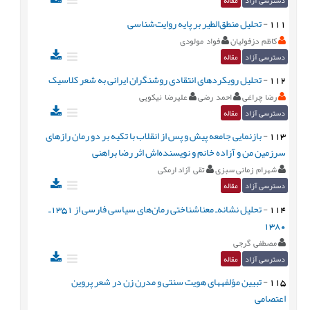
دسترسی آزاد
مقاله
111
-
تحلیل منطق‌الطیر بر پایه روایت‌شناسی
کاظم دزفولیان
فواد مولودی
دسترسی آزاد
مقاله
112
-
تحلیل رویکردهای انتقادی روشنگران ایرانی به شعر کلاسیک
رضا چراغی
احمد رضی
علیرضا نیکویی
دسترسی آزاد
مقاله
113
-
بازنمایی جامعه پیش و پس از انقلاب با تکیه بر دو رمان رازهای
سرزمین من و آزاده خانم و نویسنده‌اش اثر رضا براهنی
شهرام زمانی سبزی
تقی آزاد ارمکی
دسترسی آزاد
مقاله
114
-
تحلیل نشانه‌ـ معناشناختی رمان‌های سیاسی فارسی از 1351‌ـ
1380
مصطفی گرجی
دسترسی آزاد
مقاله
115
-
تبیین مؤلفه‏های هویت سنتی و مدرن زن در شعر پروین
اعتصامی