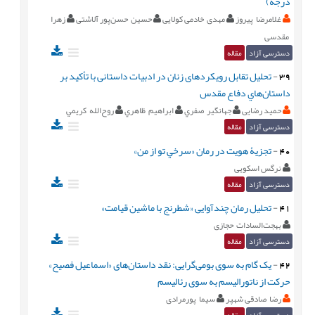
درجه)
غلامرضا پیروز
مهدی خادمی کولایی
حسین حسن‌پور آلاشتی
زهرا
مقدسی
دسترسی آزاد
مقاله
39
-
تحليل تقابل رویکردهای زنان در ادبیات داستانی با تأكيد بر
داستان‌هاي دفاع مقدس
حمید رضایی
جهانگير صفري
ابراهيم ظاهري
روح‌الله كريمي
دسترسی آزاد
مقاله
40
-
تجزيۀ هويت در رمان «سرخي تو از من»
نرگس اسکویی
دسترسی آزاد
مقاله
41
-
تحلیل رمان چندآوایی «شطرنج با ماشین قیامت»
بهجت‌السادات حجازی
دسترسی آزاد
مقاله
42
-
یک گام به سوی بومی‌گرایی: نقد داستان‌های «اسماعیل فصیح»
حرکت از ناتورالیسم به سوی رئالیسم
رضا صادقی شهپر
سیما پورمرادی