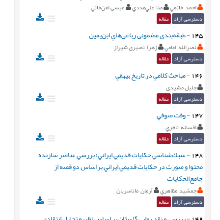
احمد خاتمي
منا علي‌‌مددي
عیسی امن‌خاني
دسترسی آزاد
مقاله
145
-
طبقه‌بندی مضمونی رباعی‌هاي ابن‌یمین
نصرالله امامي‌
زهرا نصیری شیراز
دسترسی آزاد
مقاله
146
-
مباحث کلامي در تاریخ بيهقي
جلیل مشیدی
دسترسی آزاد
مقاله
147
-
وقت صوفي
افسانه ناظري
دسترسی آزاد
مقاله
148
-
سبك‌شناسي حكايات قديمي ايراني؛ بررسي عناصر سازنده
محتوا و صورت در حكايات قديمي ايراني براساس دو قصه از
جامع‌الحكايات
جمشيد مظاهري
آرمان ماناسريان
دسترسی آزاد
مقاله
149
-
بررسي و نقد ‌روايي گلستان بر اساس نظريه تحليل انتقادي