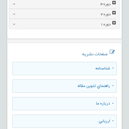
دوره
3
دوره
2
دوره
1
صفحات نشریه
• شناسنامه
• راهنماي تدوين مقاله
• درباره ما
• ارزيابي