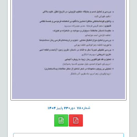
شماره
78
دوره
23
پاییز
1404