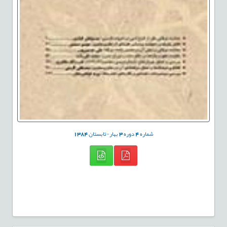
شماره
4
دوره
3
بهار-تابستان
1384