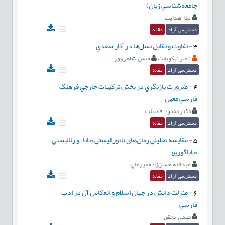
جامعه‌شناسي زبان)
ندا هدايت
دسترسی آزاد
مقاله
3
-
تفاوت و تقابل نسل‌ها در آثار سعدي
ناصر نیکوبخت
حسن شاهی‌پور
دسترسی آزاد
مقاله
4
-
ضرورت بازنگري در بخش تركيبات خارجي فرهنگ
فارسي معين
دكتر محمود فضيلت
دسترسی آزاد
مقاله
5
-
مقايسه تحليلي رمان‌هاي ناتوراليستي «نانا» و رئاليستي
«باباگوريو»
عبدالله حسن‌زاده ميرعلي
دسترسی آزاد
مقاله
6
-
منزلت دانش در جهان اسلام و انعكاس آن در ادب
فارسي
مهدي محقق