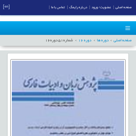
[en]
صفحه اصلی
|
عضویت/ ورود
|
درباره رایمگ
|
تماس با ما
|
صفحه اصلی
دوره ها
دوره
16
شماره
51
دوره
16