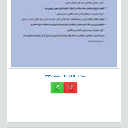
شماره
51
دوره
16
زمستان
1397