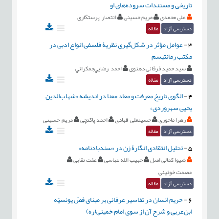
تاریخی و مستندات سروده‌های او
علی محمدی
مریم حسینی
انتصار پرستگاری
دسترسی آزاد
مقاله
3
-
عوامل مؤثر در شکل‌گیری نظریۀ فلسفی انواع ادبی در
مکتب رمانتیسم
سید حمید فرقانی دهنوی
احمد رضايي‌جمكراني
دسترسی آزاد
مقاله
4
-
الگوی تاریخ معرفت و معاد معنا در اندیشه «شهاب‌الدين
یحیی سهروردی»
زهرا ماحوزی
حسینعلی قبادی
احمد پاکتچی
مریم حسینی
دسترسی آزاد
مقاله
5
-
تحلیل انتقادی انگارۀ زن در «سندبادنامه»
شیوا کمالی اصل
حبیب الله عباسی
عفت نقابی
عصمت خوئینی
دسترسی آزاد
مقاله
6
-
حریم انسان در تفاسیر عرفانی بر مبنای فصّ یونسیّه
ابن‌عربی و شرح آن از سوی امام خمینی(ره)