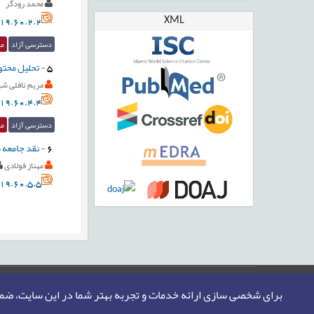
محمد رودگر
XML
19.60.2.2
دسترسی آزاد
مق
5
-
تحلیل محتوا
مریم نافلی ش
19.60.4.4
دسترسی آزاد
مق
6
-
نقد جامعه م
مهناز فولادی
19.60.5.5
صفحه اصلی
نقشه سایت
تماس با ما
برای شخصی سازی ارائه خدمات و تجربه بهتر شما در این سایت، ض