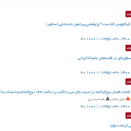
اله
یکاووس کجاست؟ (پژوهشی پیرامون جابه‌جایی اساطیر)
20.1001.1.17351030.1400.
اله
طوره‌ای در قصه‌های عامیانۀ ایرانی
20.1001.1.17351030.1400.
اله
 قصار نهج‌البلاغه در ادبیات فارسی با تأکید بر حکمت 142 نهج‌البلاغه و استناد به آیات قرآن کریم
جلیل تجلیل
رقيه صدرايي
20.1001.1.17351030.1400.
اله
کرامات اولیا