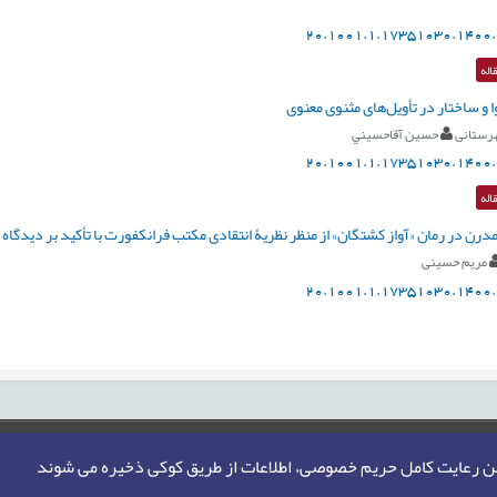
20.1001.1.17351030.1400.
اله
 و ساختار در تأویل‌های‌ مثنوی معنوی
هرستانی
حسين آقاحسيني
20.1001.1.17351030.1400.
اله
درن در رمان «آواز کشتگان» از منظر نظریۀ انتقادی مکتب فرانکفورت با تأکید بر دیدگاه
مریم حسینی
20.1001.1.17351030.1400.
من رعایت کامل حریم خصوصی، اطلاعات از طریق کوکی ذخیره می شوند