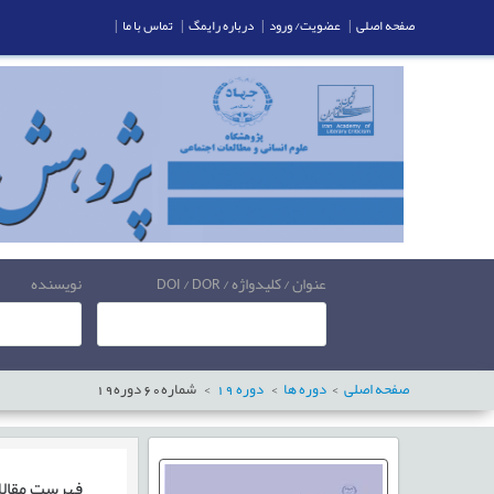
صفحه اصلی
|
عضویت/ ورود
|
درباره رایمگ
|
تماس با ما
|
عنوان / کلیدواژه / DOI / DOR
نویسنده
صفحه اصلی
دوره ها
دوره
19
شماره
60
دوره
19
فهرست مقال