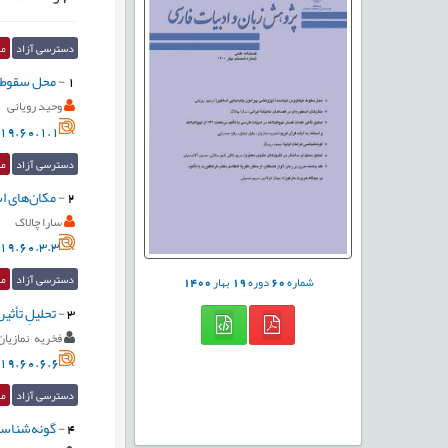
دسترسی آزاد
مق
1
-
محل سقوط ک
وحید رویانی
19.60.1.1
دسترسی آزاد
مق
2
-
مکان‌های اس
سارا چالاک
19.60.3.3
دسترسی آزاد
مق
شماره
60
دوره
19
بهار
1400
3
-
تحلیلِ تأثیر کلمات
فخریه نمازیان
19.60.6.6
دسترسی آزاد
مق
4
-
گونه‌شناسی 