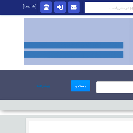
[English]
پیشرفته
جستجو