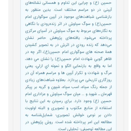
حسین (ع) و چرایی این تداوم و همسانی نشانه‌های
آیینی در دو مراسم مختلف است. بدین منظور به
بازشناسی شباهت‌های موجود در آیین سوگواری امام
حسین(ع) و سوگ سیاوش در اثر زنده‌رودی با نگاهی
به نگاره‌های مربوط به سوگ سیاوش در آسیای مرکزی
پرداخته می‌شود. یافته‌های پژوهش حاضر نشان
می‌دهد که زنده رودي در اثرش در به تصویر کشیدن
همة صحنه های سوگواری امام حسین(ع)، اگر چه در
ظاهر گويي شهادت امام حسين(ع) را نشان مي دهد،
اما به واقع به بازنمايي الگو و نمونه اي ازلي، يعني
مرگ و شهادت و تکرار آيين ها و مراسم همراه آن در
روزگاری تاریخی مي پردازد. بعلاوه شباهت‌های زیادی
از جمله رنگ سیاه، اسب سیاه، شیون و گریه بر پیکر
قهرمان ـ شهید و ... میان سوگ سیاوش و عزاداری امام
حسین (ع) وجود دارد. برای رسیدن به این نتایج با
استفاده از منابع مکتوب و تصویری و البته اولویت
دادن بر نوعی خوانش تصویری- شمایل‌شناسه به
مطالعه این امر پرداخته‌ شده است. روش پژوهش در
این مطالعه توصیفی- تحلیلی است.