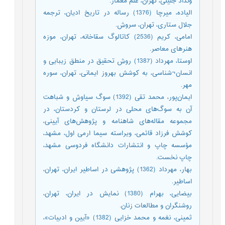
ونداد جلیلی، تهران، علم معمار.
الیاده، میرچا (1376) رساله در تاریخ ادیان، ترجمه
جلال ستاری، تهران، سروش.
امامی، کریم (2536) کاتالوگ سقاخانه، تهران، موزه
هنرهای معاصر.
اوستا، مهرداد (1387) روش تحقیق در منطق زیبایی و
انسان¬شناسی، به کوشش بهروز ایمانی، تهران، سوره
مهر.
ایمان‌پور، محمد تقی (1392) سوگ سیاوش و شباهت
آن به سوگ‌های محلی در لرستان و کردستان، در
مجموعه مقاله‌های شاهنامه و پژوهش‌های آیینی،
کوشش فرزاد قائمی، ویراسته سیما ارمی اول، مشهد،
مؤسسه چاپ و انتشارات دانشگاه فردوسی مشهد،
چاپ نخست.
بهار، مهرداد (1362) پژوهشی در اساطیر ایران، تهران،
اساطیر.
بیضایی، بهرام (1380) نمایش در ایران، تهران،
روشنگران و مطالعات زنان.
ثمینی، نغمه و محمد خزایی (1382) «آیین و ادبیات»،