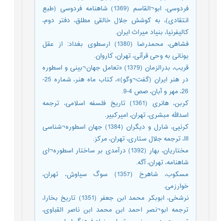
فردوسی، ابو¬القاسم (1369) شاهنامه فردوسی (طبع
انتقادی)، به کوشش جلال خالقی مطلق، دفتر دوم،
کالیفرنیا، بنیاد میراث ایران.
فشاهی، محمدرضا (1380) ارسطوی بغداد: از عقل
یونانی به وحی قرآنی، تهران، کاروان.
قریب، بدرالزمان (1379) «تعامل جهان¬بینی و اسطوره
در هنر ایران (گفت¬وگو)»، کتاب ماه هنر، شماره 25-
26، مهر و آبان، صص 4-9.
کربن، هانری (1361) تاریخ فلسفه اسلامی، ترجمه
اسدالله مبشری، تهران، امیرکبیر.
کرنیی، شارل و دیگران (1384) جهان اسطوره¬شناسی
III، ترجمه جلال ستاری، تهران، مرکز.
مختاریان، بهار (1392) درآمدی بر ساختار اسطوره¬ای
شاهنامه، تهران، آگه.
مسکوب، شاهرخ (1357) سوگ سیاوش، تهران،
خوارزمی.
نرشخی، ابوبکر محمد ابن جعفر (1351) تاریخ بخارا،
ترجمه ابو¬نصر احمد ابن محمد ابن ناصر القباوی،