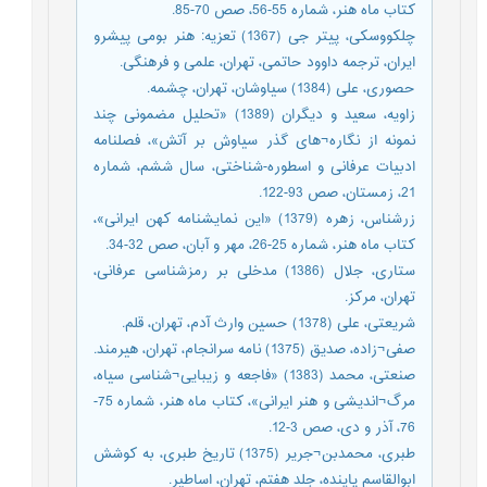
کتاب ماه هنر، شماره 55-56، صص 70-85.
چلکووسکی، پیتر جی (1367) تعزیه: هنر بومی پیشرو
ایران، ترجمه داوود حاتمی، تهران، علمی و فرهنگی.
حصوری، علی (1384) سیاوشان، تهران، چشمه.
زاویه، سعید و دیگران (1389) «تحلیل مضمونی چند
نمونه از نگاره¬های گذر سیاوش بر آتش»، فصلنامه
ادبیات عرفانی و اسطوره-شناختی، سال ششم، شماره
21، زمستان، صص 93-122.
زرشناس، زهره (1379) «این نمایشنامه کهن ایرانی»،
کتاب ماه هنر، شماره 25-26، مهر و آبان، صص 32-34.
ستاری، جلال (1386) مدخلی بر رمزشناسی عرفانی،
تهران، مرکز.
شریعتی، علی (1378) حسین وارث آدم، تهران، قلم.
صفی¬زاده، صدیق (1375) نامه سرانجام، تهران، هیرمند.
صنعتی، محمد (1383) «فاجعه و زیبایی¬شناسی سیاه،
مرگ¬اندیشی و هنر ایرانی»، کتاب ماه هنر، شماره 75-
76، آذر و دی، صص 3-12.
طبری، محمدبن¬جریر (1375) تاریخ طبری، به کوشش
ابوالقاسم پاینده، جلد هفتم، تهران، اساطیر.