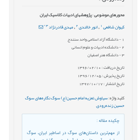
محورهای موضوعی
:
پژوهش‎های ادبیات کلاسیک ایران
*
3
2
1
کیوان شافعی
انور خالندی
مهدی قادرنژاد
,
,
1
- دانشگاه آزاد اسلامی واحد سنندج
2
- دانشکده ادبیات و علوم انسانی
3
- دانشگاه هنر اصفهان
تاریخ دریافت : 1396/02/10
تاریخ پذیرش : 1396/12/05
تاریخ انتشار : 1397/10/17
کلید واژه
:
سیاوش تعزیه امام حسین(ع) سوگ نگاره‌های سوگ
حسین زنده‌رودی
,
چکیده مقاله
:
از مهم‌ترین داستان‌های سوگ در اساطیر ایران، سوگ