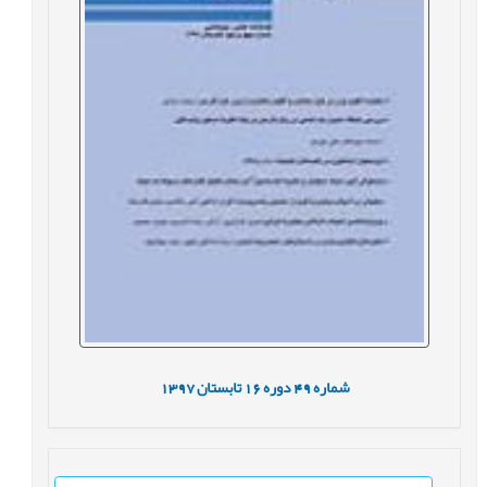
شماره
49
دوره
16
تابستان
1397