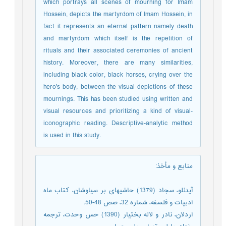
which portrays all scenes of mourning for Imam
Hossein, depicts the martyrdom of Imam Hossein, in
fact it represents an eternal pattern namely death
and martyrdom which itself is the repetition of
rituals and their associated ceremonies of ancient
history. Moreover, there are many similarities,
including black color, black horses, crying over the
hero's body, between the visual depictions of these
mournings. This has been studied using written and
visual resources and prioritizing a kind of visual-
iconographic reading. Descriptive-analytic method
is used in this study.
منابع و مأخذ
:
آیدنلو، سجاد (1379) حاشیهای بر سیاوشان، کتاب ماه
ادبیات و فلسفه، شماره 32، صص 48-50.
اردلان، نادر و لاله بختیار (1390) حس وحدت، ترجمه