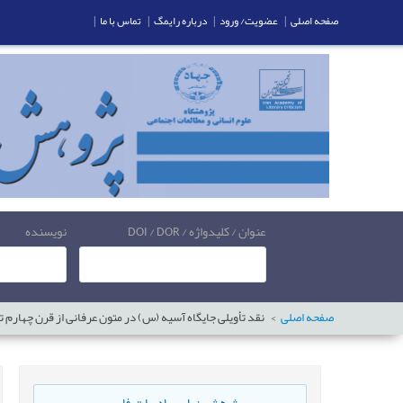
صفحه اصلی
|
عضویت/ ورود
|
درباره رایمگ
|
تماس با ما
|
عنوان / کلیدواژه / DOI / DOR
نویسنده
صفحه اصلی
نقد تأویلی جایگاه آسیه (س) در متون عرفانی از قرن چهارم ت