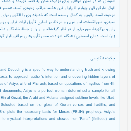
‌شیوه‌ای که در متون عرفانی برای نزدیک شدن به قصد گوینده و کشف لای
اقوال عارفان قرن چهارم تا پایان قرن هفتم، مراتب وجودی آسیه، همسر 
موجود، آسیه، بانویی به کمال رسیده ‌است که خداوند وی را الگویی برای ت
میبدی، عین‌القضات، ابن ‌عربی و مولانا، بر اساس تأویل آیات قرآن و روایا
ولی و برگزیدۀ حق برای او در نظر گرفته‌اند و او را از جملۀ خلیفگان دان
(ع) است. دعای آسیه(س) هنگام شهادت، محل تأویل‌های عرفانی قرار گرفت
چکیده انگلیسی
:
and Decoding is a specific way to understanding truth and knowing
 texts to approach author’s intention and uncovering hidden layers of
des of Asiye, wife of Pharaoh, based on quotations of mystics from 4th
nt documents, Asiye is a perfect woman determined a sample for all
in-al Qozat, Ibn Arabi and Molana assigned sublime levels like Utad,
-Selected based on the gloss of Quran verses and hadiths, and
 She plots the necessary basis for Moses (PBUH) prophecy. Asiye’s
to mystical interpretations and showed her “Fana” (finitude) and