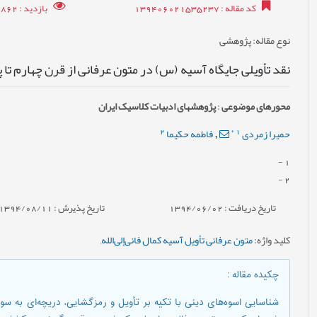
کد مقاله
: 139406021535237
بازدید
: 8862
نوع مقاله
: پژوهشی
نقد تأویلی جایگاه آسیه (س) در متون عرفانی از قرن چهارم تا 
محورهای موضوعی
:
پژوهش‎های ادبیات کلاسیک ایران
2
*
1
حمیرا زمردی
فاطمه حکیما
,
-
1
-
2
تاریخ دریافت : 1394/06/02
تاریخ پذیرش : 1394/08/11
کلید واژه
:
متون عرفانی تأویل آسیه کمال فانی‌إلی‌الله
,
چکیده مقاله
:
شناسایی اسوه‌های دینی با تکیه بر تأویل و رمزگشایی، دریچه‌ای به