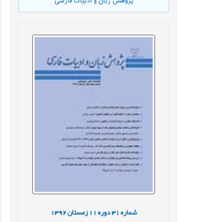
پژوهش زبان و ادبیات فارسی
شماره
31
دوره
11
زمستان
1392