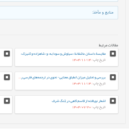
منابع و مأخذ
:
مقالات مرتبط
مقایسۀ داستان عاشقانۀ «سیاوش و سودابه» و «شاهزاده و کنیزک»
تاریخ چاپ
: 1404/11/14
بررسی و تحلیل میزان انطباق معنایی- نحوی در ترجمه‏‌های فارسی رمان «سه‌شنبه‌ها با موری»
تاریخ چاپ
: 1404/11/14
اشعار نویافته از قاسم کاهی در جُنگ شرف
تاریخ چاپ
: 1404/07/20