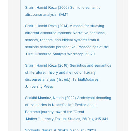
Shairi, Hamid Reza (2006) Semiotic-semantic
discourse analysis. SAMT.
Shairi, Hamid Reza (2014) A model for studying
different discourse systems: Narrative, tensional,
sensory, random, and ethical systems from a
semiotic-semantic perspective. Proceedings of the
First Discourse Analysis Workshop, 53-70.
Shairi, Hamid Reza (2016) Semiotics and semantics
of literature: Theory and method of literary
discourse analysis (1st ed.). TarbiatModares
University Press.
Shakibi Momtaz, Nasrin (2022) Archetypal decoding
of the stories in Nizami's Haft Peykar about
Bahram's journey toward the "Great
Mother." Literary Textual Studies, 26(91), 315-341.
Shokouhi, Sanaz, & Shokri, Yadollah (2021)