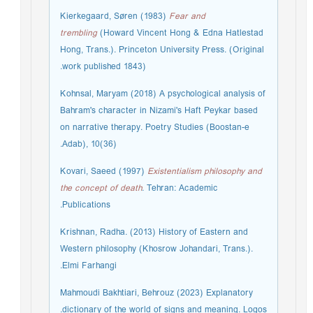
Kierkegaard, Søren (1983)
Fear and
trembling
(Howard Vincent Hong & Edna Hatlestad
Hong, Trans.). Princeton University Press. (Original
work published 1843).
Kohnsal, Maryam (2018) A psychological analysis of
Bahram's character in Nizami's Haft Peykar based
on narrative therapy. Poetry Studies (Boostan-e
Adab), 10(36).
Kovari, Saeed (1997)
Existentialism philosophy and
the concept of death
. Tehran: Academic
Publications.
Krishnan, Radha. (2013) History of Eastern and
Western philosophy (Khosrow Johandari, Trans.).
Elmi Farhangi.
Mahmoudi Bakhtiari, Behrouz (2023) Explanatory
dictionary of the world of signs and meaning. Logos.