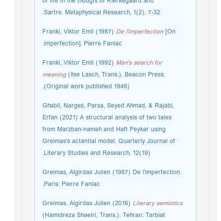
of life in the thought of Kierkegaard and
Sartre. Metaphysical Research, 1(2), 7-32.
Frankl, Viktor Emil (1987)
De l'imperfection
[On
imperfection]. Pierre Fanlac.
Frankl, Viktor Emil (1992)
Man's search for
meaning
(Ilse Lasch, Trans.). Beacon Press.
(Original work published 1946).
Ghabli, Narges, Parsa, Seyed Ahmad, & Rajabi,
Erfan (2021) A structural analysis of two tales
from Marzban-nameh and Haft Peykar using
Greimas's actantial model. Quarterly Journal of
Literary Studies and Research, 12(19).
Greimas, Algirdas Julien (1987) De l'imperfection.
Paris: Pierre Fanlac.
Greimas, Algirdas Julien (2016)
Literary semiotics
(Hamidreza Shaeiri, Trans.). Tehran: Tarbiat