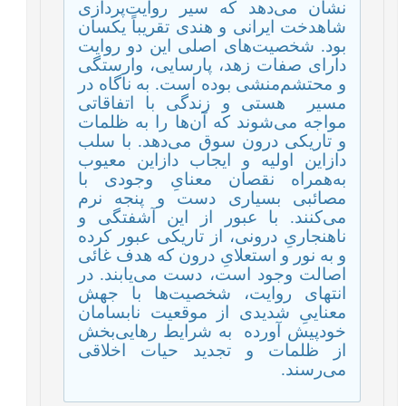
نشان می‌دهد که سیر روایت‌پردازی
شاهدخت ایرانی و هندی تقریباً یکسان
بود. شخصیت‌های اصلی این دو روایت
دارای صفات زهد، پارسایی، وارستگی
و محتشم‌منشی بوده است. به ناگاه در
مسیر
هستی و زندگی با اتفاقاتی
مواجه می‌شوند که آن‌ها را به ظلمات
و تاریکی درون سوق می‌دهد. با سلب
دازاین اولیه و ایجاب دازاین معیوب
به‌همراه نقصان معنایِ وجودی با
مصائبی بسیاری دست و پنجه نرم
می‌کنند. با عبور از این آشفتگی و
ناهنجاریِ درونی، از تاریکی عبور کرده
و به نور و استعلایِ درون که هدف غائی
اصالت وجود است، دست می‌یابند. در
انتهای روایت، شخصیت‌ها با جهش
معناییِ شدیدی از موقعیت نابسامان
خودپیش آورده
به شرایط رهایی‌بخش
از ظلمات و تجدید حیات اخلاقی
می‌رسند.