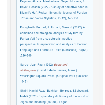
Peyman, Alireza, Mirehashemi, Seyed Morteza, &
Bayat, Hossein (2022) A study of narrative pace in
Nizami's Haft Peykar. Scientific Journal of Persian
Prose and Verse Stylistics, 15(72), 145-166.
Pourgharib, Behzad, & Ahmadi, Masoud (2022) A
combined narratological analysis of My Bird by
Fariba Vafi from a structuralist poetics
perspective. Interpretation and Analysis of Persian
Language and Literature Texts (Dehkhoda), 15(58),
226-249.
Sartre, Jean-Paul (1992)
Being and
Nothingness
(Hazel Estella Barnes, Trans.).
Washington Square Press. (Original work published
1943)
Shairi, Hamid Reza, Bakhtiari, Behrouz, &Sabzevari,
Mehdi (2023) Explanatory dictionary of the world of
signs and meaning (1st ed.). Logos.