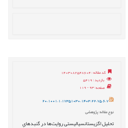
کد مقاله
: 1403082548604
بازدید
: 5419
صفحه
: 93 - 119
20.1001.1.17351030.1403.22.75.6.7
نوع مقاله
: پژوهشی
تحلیل اگزیستانسیالیستی روایت‌ها در گنبدهایِ