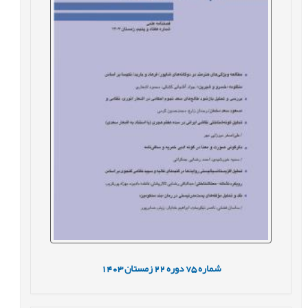
شماره
75
دوره
22
زمستان
1403