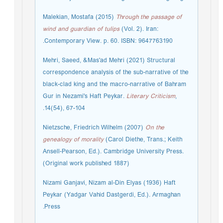
Malekian, Mostafa (2015)
Through the passage of
wind and guardian of tulips
(Vol. 2). Iran:
Contemporary View. p. 60. ISBN: 9647763190.
Mehri, Saeed, &Mas'ad Mehri (2021) Structural
correspondence analysis of the sub-narrative of the
black-clad king and the macro-narrative of Bahram
Gur in Nezami's Haft Peykar.
Literary Criticism
,
14(54), 67-104.
Nietzsche, Friedrich Wilhelm (2007)
On the
genealogy of morality
(Carol Diethe, Trans.; Keith
Ansell-Pearson, Ed.). Cambridge University Press.
(Original work published 1887)
Nizami Ganjavi, Nizam al-Din Elyas (1936) Haft
Peykar (Yadgar Vahid Dastgerdi, Ed.). Armaghan
Press.