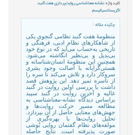
کلید واژه
:
نشانه معناشناسی
,
روایت‌پردازی
,
هفت گنبد
,
اگزیستانسیالیسم
,
چکیده مقاله
:
منظومۀ هفت گنبد نظامی گنجوی یکی
از شاهکارهای نظام ادبی، فرهنگی و
تاریخی به‌حساب می‌آید که در نوع خود
بی‌بدیل و بی‌نظیر انگاشته‌ می‌شود.
همچنین این منظومۀ انسان‌شناسانه و
هستی‌گرایانه با اصالت وجود بشری
سروکار دارد و تلاش می‌کند تا سره را
از ناسره تمیز دهد. این پژوهش قصد
داشت با بررسی اولین روایت در گنبد
غالیه و آخرین روایت در گنبد سپید
براساس دیدگاه نشانه-معناشناسی به
مطالعه مسیر حرکت روایت‌ها و
جهش‌های معنایی حاصل از آن بپردازد.
تحلیل روایت‌ها با بهره‌گیری از
مولفه‌های نظام گفتمان روایی بُوشی
صورت پذیرفته است. نتایج حاصله