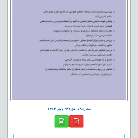
شماره
78
دوره
23
پاییز
1404