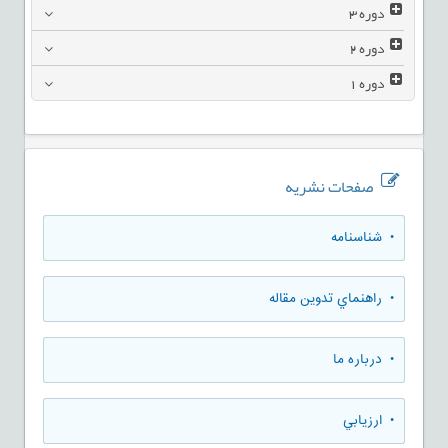
دوره
3
دوره
2
دوره
1
صفحات نشریه
• شناسنامه
• راهنماي تدوين مقاله
• درباره ما
• ارزيابي