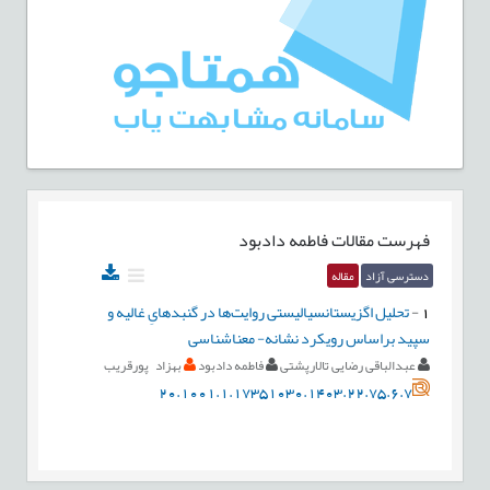
فهرست مقالات
فاطمه دادبود
دسترسی آزاد
مقاله
1
-
تحلیل اگزیستانسیالیستی روایت‌ها در گنبدهایِ غالیه و
سپید براساس رویکرد نشانه- معناشناسی
عبدالباقی رضایی تالارپشتی
فاطمه دادبود
بهزاد پورقریب
20.1001.1.17351030.1403.22.75.6.7