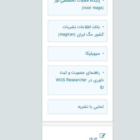
• پایگاه مجلات تخصصی نور
(noor mags)
• بانك اطلاعات نشريات
كشور مگ ايران (magiran)
• سیویلیکا
• راهنمای عضویت و ثبت
داوری در WOS Researcher
ID
تماس با نشریه
مرور