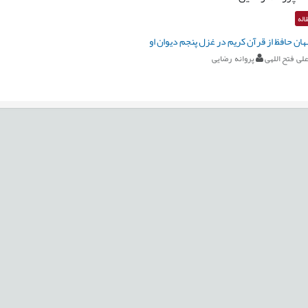
اله
هان حافظ از قرآن کریم در غزل پنجم دیوان او
لی فتح اللهی
پروانه رضایی