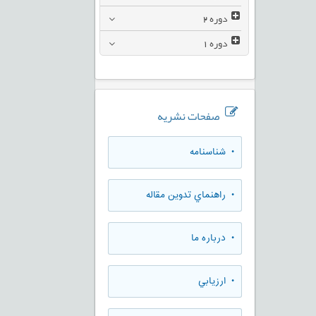
دوره
2
دوره
1
صفحات نشریه
• شناسنامه
• راهنماي تدوين مقاله
• درباره ما
• ارزيابي