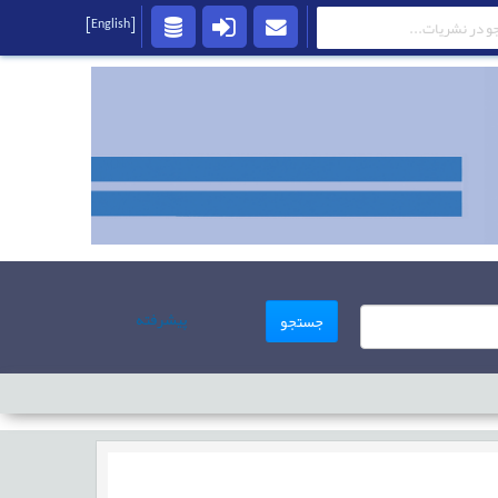
[English]
پیشرفته
جستجو