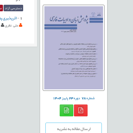
دسترسی آزاد
مق
1
-
اثرپذیری پن
علی نظری
ع
شماره
78
دوره
23
پاییز
1404
ارسال مقاله به نشریه