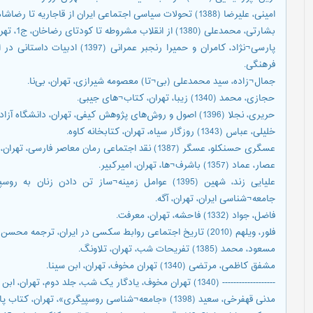
امینی، علیرضا (1388) تحولات سیاسی اجتماعی ایران از قاجاریه تا رضاشاه، تهران، قومس.
بشارتی، محمدعلی (1380) از انقلاب مشروطه تا کودتای رضاخان، ج1، تهران، سازمان تبلیغات و فرهنگ اسلامی.
فرهنگی.
جمال¬زاده، سید محمدعلی (بی¬تا) معصومه شیرازی، تهران، بی‌نا.
حجازی، محمد (1340) زیبا، تهران، کتاب¬های جیبی.
حریری، نجلا (1396) اصول و روش‌های پژوهش کیفی، تهران، دانشگاه آزاد اسلامی، واحد علوم و تحقیقات.
خلیلی، عباس (1343) روزگار سیاه، تهران، کتابخانه کاوه.
عسگری حسنکلو، عسگر (1387) نقد اجتماعی رمان معاصر فارسی، تهران، فرزان.
عصار، عماد (1357) باشرف¬ها، تهران، امیرکبیر.
علیایی زند، شهین (1395) عوامل زمینه¬ساز تن دادن 
جامعه¬شناسی ایران، تهران، آگه.
فاضل، جواد (1332) فاحشه، تهران، معرفت.
فلور، ویلهم (2010) تاریخ اجتماعی روابط سکسی در ایران، ترجمه محسن مینو خرد، استکهلم، فردوسی.
مسعود، محمد (1385) تفریحات شب، تهران، تلاونگ.
مشفق کاظمی، مرتضی (1340) تهران مخوف، تهران، ابن سینا.
------------------- (1340) تهران مخوف، یادگار یک شب، جلد دوم، تهران، ابن سینا.
مدنی قهفرخی، سعید (1398) «جامعه¬شناسی روسپیگری»، تهران، کتاب پارسه.