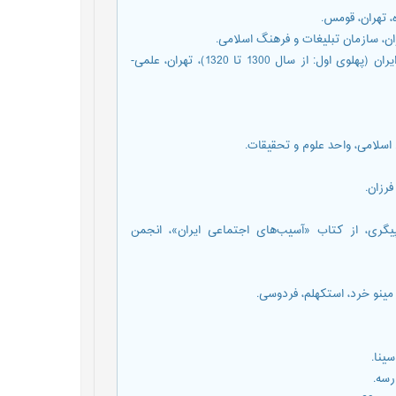
پارسی¬نژاد، کامران و حمیرا رنجبر عمرانی (1397) ادبیات داستانی در ایران (پهلوی اول: از سال 1300 تا 1320)، تهران، علمی-
زنان به روسپیگری، از کتاب «آسیب‌های اجتماعی ایران»، انجمن