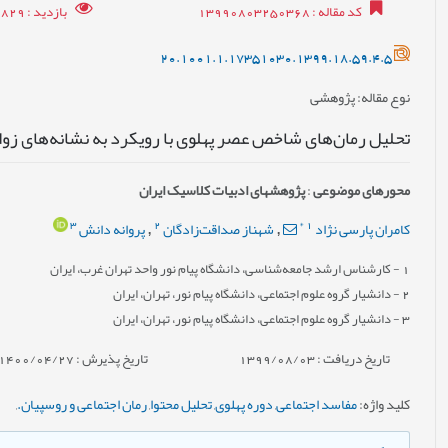
کد مقاله
: 13990803250368
بازدید
: 8829
20.1001.1.17351030.1399.18.59.4.5
نوع مقاله
: پژوهشی
تحلیل رمان‌های شاخص عصر پهلوی با رویکرد به نشانه‌های زوا
محورهای موضوعی
:
پژوهش‎های ادبیات کلاسیک ایران
3
2
*
1
کامران پارسی نژاد
شهناز صداقت‌زادگان
پروانه دانش
,
,
1
- کارشناس ارشد جامعه‌شناسی، دانشگاه پیام نور واحد تهران غرب، ایران
2
- دانشیار گروه علوم اجتماعی، دانشگاه پیام نور، تهران، ایران
3
- دانشیار گروه علوم اجتماعی، دانشگاه پیام نور، تهران، ایران
تاریخ دریافت : 1399/08/03
تاریخ پذیرش : 1400/04/27
کلید واژه
:
مفاسد اجتماعی
,
دوره پهلوی
,
تحلیل محتوا
,
رمان اجتماعی و روسپیان.
,