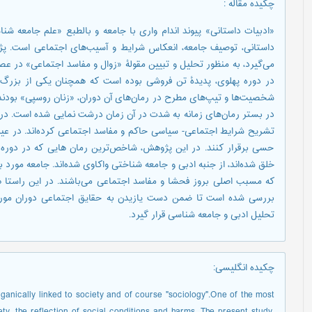
چکیده مقاله
:
«ادبیات داستانی» پیوند اندام واری با جامعه و بالطبع «علم جامعه ش
داستانی، توصیف جامعه، انعکاس شرایط و آسیب‌های اجتماعی است. پژ
می‌گیرد، به منظور تحلیل و تبیین مقولۀ «زوال و مفاسد اجتماعی» در 
در دوره پهلوی، پدیدۀ تن فروشی بوده است که همچنان یکی از بزرگ‌ت
شخصیت‌ها و تیپ‌های مطرح در رمان‌های آن دوران، «زنان روسپی» بودند.
در بستر رمان‌های زمانه به شدت در آن زمان درشت نمایی شده است. در 
تشریح شرایط اجتماعی- سیاسی حاکم و مفاسد اجتماعی کرده‌اند. در عین
حسی برقرار کنند. در این پژوهش، شاخص‌ترین رمان هایی که در دوره په
خلق شده‌اند، از جنبه ادبی و جامعه شناختی واکاوی شده‌اند. جامعه مورد 
که مسبب اصلی بروز فحشا و مفاسد اجتماعی می‌باشند. در این راستا 
بررسی شده است تا ضمن دست یازیدن به حقایق اجتماعی دوران مورد ن
تحلیل ادبی و جامعه شناسی قرار گیرد.
چکیده انگلیسی
:
organically linked to society and of course "sociology".One of the most
iety, the reflection of social conditions and harms. The present study,