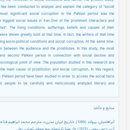
e", has been conducted to analyze and explain the category of "social
most significant social corruption in the Pahlavi period was the
he biggest social issues in Iran.One of the prominent characters and
es". The living conditions, sufferings, beliefs and causes of their
were shown greatly bold at that time. In fact, the writers of that time
ling socio-political conditions and social corruption. At the same time,
n between the audience and the prostitutes. In this study, the most
t and second Pahlavi period in connection with social decline and
ciological point of view. The population studied in this research are
the main cause of prostitution and social corruption. In this regard,
e Pahlavi period have been studied in order to access the social facts
upt people to be carefully and meticulously analyzed literary and
منابع و مأخذ
:
آبراهامیان، یرواند (1389) «تاریخ ایران مدرن»، مترجم محمد ابراهیم فتاحی، تهران، نشرنی.
آرین¬پور، یحیی (1372) «از صبا تا نیما»، سه مجلد، تهران، زوار.