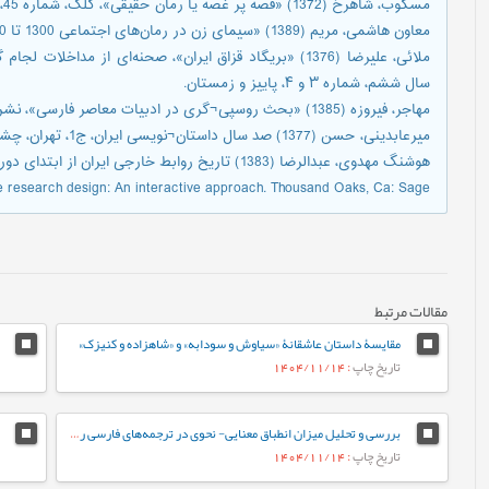
مسکوب، شاهرخ (1372) «قصه پر غصه یا رمان حقیقی»، کلک، شماره 45، ص 60.
معاون هاشمی، مریم (1389) «سیمای زن در رمان‌های اجتماعی 1300 تا 1320 شمسی»، پایان‌نامه، دانشگاه پیام نور بجنورد.
ملائی، علیرضا (1376) «بریگاد قزاق ایران»، صحنه‌ای از مدا
سال ششم، شماره ۳ و ۴، پاییز و زمستان.
مهاجر، فیروزه (1385) «بحث روسپی¬گری در ادبیات معاصر فارسی»، نشریه الکترونیکی ایران امروز.
میرعابدینی، حسن (1377) صد سال داستان¬نویسی ایران، ج1، تهران، چشمه.
هوشنگ مهدوی، عبدالرضا (1383) تاریخ روابط خارجی ایران از ابتدای دوران صفویه تا پایان جنگ دوم جهانی، امیرکبیر، تهران.
ve research design: An interactive approach. Thousand Oaks, Ca: Sage.
مقالات مرتبط
مقایسۀ داستان عاشقانۀ «سیاوش و سودابه» و «شاهزاده و کنیزک»
تاریخ چاپ
: 1404/11/14
بررسی و تحلیل میزان انطباق معنایی- نحوی در ترجمه‏‌های فارسی رمان «سه‌شنبه‌ها با موری»
تاریخ چاپ
: 1404/11/14