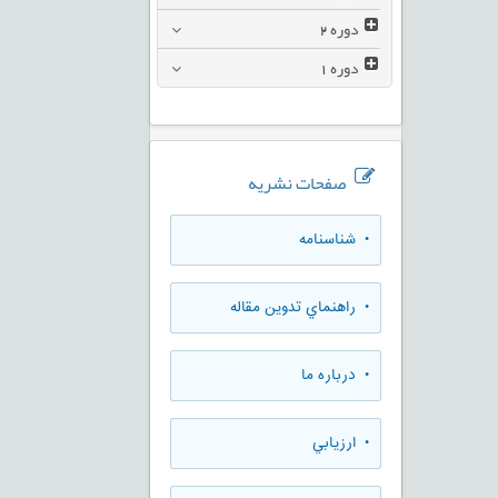
دوره
2
دوره
1
صفحات نشریه
• شناسنامه
• راهنماي تدوين مقاله
• درباره ما
• ارزيابي