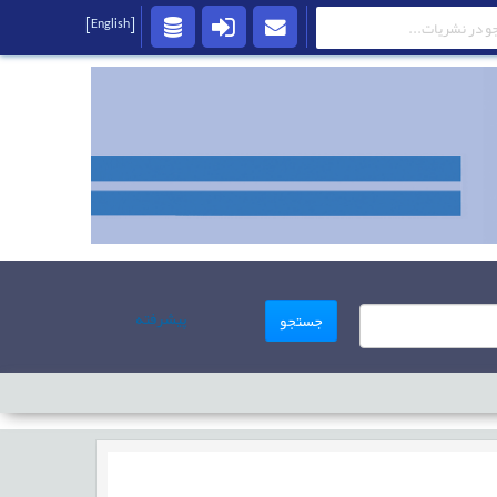
[English]
پیشرفته
جستجو