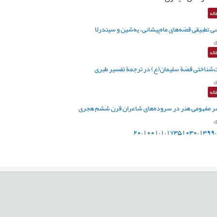
اله
 تطبیقی قصّه‌های ماه‌پیشانی، یه‌شین و سیندرلا
ی
اله
‌شناختی قصّة سلیمان(ع) در ترجمة تفسیر طبری
ی
اله
ر مفهومی هنر در سروده‌های شاعران قرن ششم هجری
ی
20.1001.1.17351030.1399.