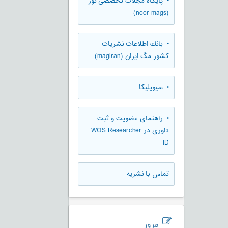
• پایگاه مجلات تخصصی نور
(noor mags)
• بانك اطلاعات نشريات
كشور مگ ايران (magiran)
• سیویلیکا
• راهنمای عضویت و ثبت
داوری در WOS Researcher
ID
تماس با نشریه
مرور