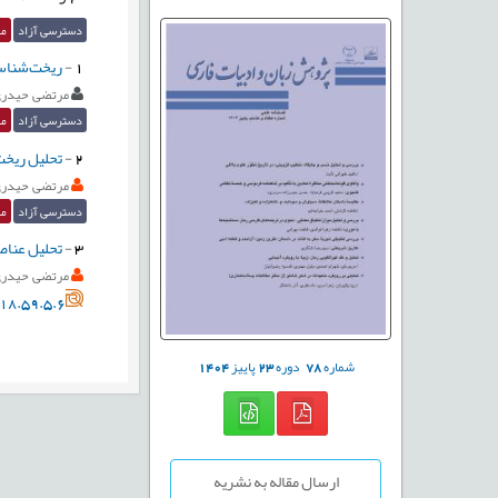
دسترسی آزاد
مق
1
-
ریخت‌شناسی
مرتضی حیدر
دسترسی آزاد
مق
2
-
تحلیل ریخت
مرتضی حیدر
دسترسی آزاد
مق
3
-
تحلیل عناص
مرتضی حیدر
18.59.5.6
شماره
78
دوره
23
پاییز
1404
ارسال مقاله به نشریه