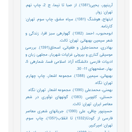
آرین‏پور، یحیی(1387). از صبا تا نیما، ج 2، چاپ نهم.
تهران: زوار.
ابتهاج، هوشنگ (1381). سیاه مشق، چاپ سوم. تهران:
کارنامه.
ابومحبوب، احمد (1382). گهواره‏ی سبز افرا، زندگی و
شعر سیمین بهبهانی. تهران: ثالث.
بهادری، محمدجلیل و طغیانی، اسحاق(1391). بررسی
موسیقی کناری و بیرونی غزلیات شهریار، مجله‏ی زبان و
ادبیات فارسی دانشگاه آزاد اسلامی فسا، شماره‏ی 5،
بهار، صفحه‏های 11- 30.
بهبهانی، سیمین (1388). مجموعه اشعار، چاپ چهارم.
تهران: نگاه.
بهمنی، محمدعلی (1390). مجموعه اشعار. تهران: نگاه.
حسن‏لی، کاووس (1383). گونه‏های نوآوری در شعر
معاصر ایران. تهران: ثالث.
حسین‏پور چافی، علی (1390). جریان‏های شعری معاصر
فارسی از کودتا(1332) تا انقلاب(1357)، چاپ سوم.
تهران: امیرکبیر.