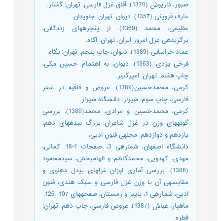
صبور، داریوش (1370). آفاق غزل فارسی. تهران: گفتار.
عارف قزوینی (1357). دیوان. تهران: جاویدان.
عظیمی، محمد (1369). از پنجره‏های زندگانی،
برگزیده‏ی غزل امروز ایران. تهران: آگاه.
عماد خراسانی (1389). دیوان، چاپ پنجم. تهران: نگاه.
فرخی یزدی (1363). دیوان، به اهتمام حسین مکی،
چاپ هفتم. تهران: امیرکبیر.
کرمی، محمدحسین(1389). عروض و قافیه در شعر
فارسی، چاپ سوم. شیراز: دانشگاه شیراز.
کرمی، محمدحسین و مرادی، محمد(1389). بررسی
گونه‏های وزن در غزل شاعران بزرگ سده‏های دهم،
یازدهم و دوازدهم. مجله‏ی فنون ادبی،
دانشگاه اصفهان، شماره‏ی 3، صفحات 1-18. کمالی،
مهدی، کهدویی، محمدکاظم و الهام‏بخش، سیدمحمود
(1388). بررسی آماری اوزان غزل‏های بیدل دهلوی و
مقایسه‏ی آن با وزن غزل فارسی و سبک هندی، فنون
ادبی، شماره‏ی 1، پاییز و زمستان، صفحه‏های 107- 126.
ماهیار، عباش (1387). عروض فارسی، چاپ دهم. تهران:
قطره.