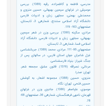
مدرسی، فاطمه و کاظم‏زاده، رقیه (1389). بررسی
موسیقی در غزل‏های سیمین بهبهانی، حسین منزوی و
محمدعلی بهمنی، مجله‏ی زبان و ادبیات فارسی
دانشگاه آزاد اسلامی سنندج، شماره‏ی 3، تابستان،
صفحه‏های 163- 179.
مرادی، سکینه (1390). بررسی وزن در شعر سیمین
بهبهانی، مجله‏ی زبان و ادبیات فارسی دانشگاه آزاد
اسلامی فسا، شماره‏ی 3، تابستان،
صفحه‏های 95- 111. مرادی، محمد (1389). جریان‏شناسی
غزل شاعران جوان استان فارس، در سال‏های پس از
جنگ. شیراز: بنیاد فارس‏شناسی.
مردانی، نصرالله (1376). قانون عشق، مجمعه شعر.
تهران: صدرا.
منزوی، حسین (1388). مجموعه اشعار، به کوشش
حسین فتحی. تهران: نگاه.
موسوی، علی‏اصغر (1386). جادوی وزن در غزل‏های
قهرمان، نامه‏ی فرهنگستان، شماره‏ی 36، صفحه‏های 68-
78.