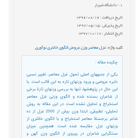
1
- دانشگاه شیراز
تاریخ دریافت : 1396/08/16
تاریخ پذیرش : 1397/05/15
تاریخ انتشار : 1397/10/17
کلید واژه
:
غزل معاصر وزن عروض الگوی خانلری نوآوری
,
چکیده مقاله
:
یکی از جنبه‏های اصلی تحول غزل معاصر، تغییر نسبی
دایره عروضی و ورود وزن‏های تازه به این قالب است. با
این حال در پژوهش‏ها، تنها به بررسی وزن‏های تازۀ برخی
از شاعران بسنده شده و الگوی وزنی غزل معاصر
استخراج و تحلیل نشده است. در این مقاله به روش
تحلیلی- تطبیقی، ابتدا وزن بیش از 2500 غزل از ده
شاعر برجستۀ معاصر استخراج و با الگوی خانلری از
وزن‏های غزل مقایسه شده است. همچنین میزان
سنت‏گرایی شاعران در پیروی از الگوی وزن کهن و