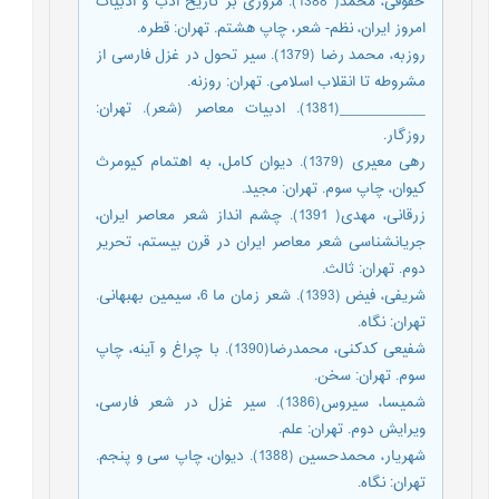
حقوقی، محمد( 1388). مروری بر تاریخ ادب و ادبیات
امروز ایران، نظم- شعر، چاپ هشتم. تهران: قطره.
روزبه، محمد رضا (1379). سیر تحول در غزل فارسی از
مشروطه تا انقلاب اسلامی. تهران: روزنه.
___________(1381). ادبیات معاصر (شعر). تهران:
روزگار.
رهی معیری (1379). دیوان کامل، به اهتمام کیومرث
کیوان، چاپ سوم. تهران: مجید.
زرقانی، مهدی( 1391). چشم انداز شعر معاصر ایران،
جریان‏شناسی شعر معاصر ایران در قرن بیستم، تحریر
دوم. تهران: ثالث.
شریفی، فیض (1393). شعر زمان ما 6، سیمین بهبهانی.
تهران: نگاه.
شفیعی کدکنی، محمدرضا(1390). با چراغ و آینه، چاپ
سوم. تهران: سخن.
شمیسا، سیروس(1386). سیر غزل در شعر فارسی،
ویرایش دوم. تهران: علم.
شهریار، محمدحسین (1388). دیوان، چاپ سی و پنجم.
تهران: نگاه.