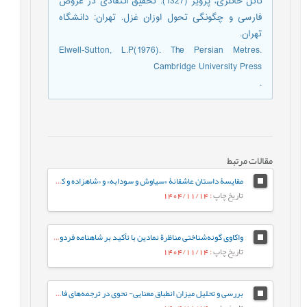
ناتل خانلری، پرویز (1327). تحقیق انتقادی در عروض
فارسی و چگونگی تحول اوزان غزل. تهران: دانشگاه
تهران.
Elwell-Sutton, L.P(1976). The Persian Metres.
Cambridge University Press
.
مقالات مرتبط
مقایسۀ داستان عاشقانۀ «سیاوش و سودابه» و «شاهزاده و کنیزک»
تاریخ چاپ
: 1404/11/14
واکاوی گونه‌شناختی مناظرة نمادین با تأکید بر شاهنامه فردوسی و خمسة نظامی گنجوی
تاریخ چاپ
: 1404/11/14
بررسی و تحلیل میزان انطباق معنایی- نحوی در ترجمه‏‌های فارسی رمان «سه‌شنبه‌ها با موری»