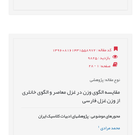
کد مقاله
: 139608161431558972
بازدید
: 9825
صفحه
: 1 - 28
نوع مقاله
: پژوهشی
مقایسه الگوی وزن‏ در غزل معاصر و الگوی خانلری
از وزن‏ غزل فارسی
محورهای موضوعی
:
پژوهش‎های ادبیات کلاسیک ایران
1
محمد مرادی