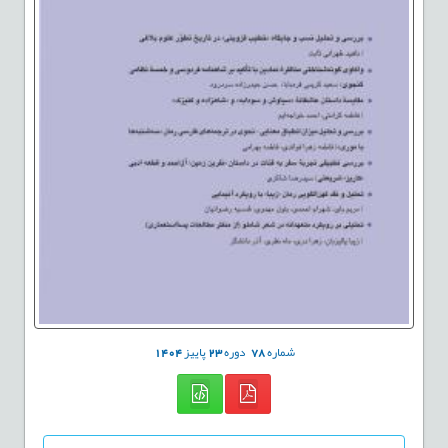
شماره
78
دوره
23
پاییز
1404