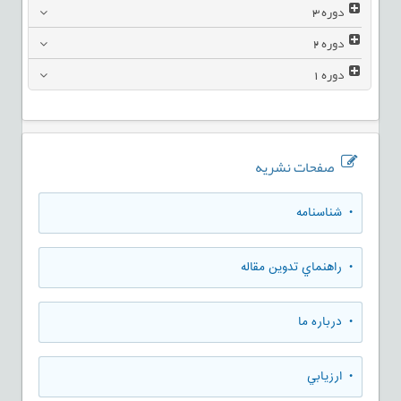
دوره
3
دوره
2
دوره
1
صفحات نشریه
• شناسنامه
• راهنماي تدوين مقاله
• درباره ما
• ارزيابي