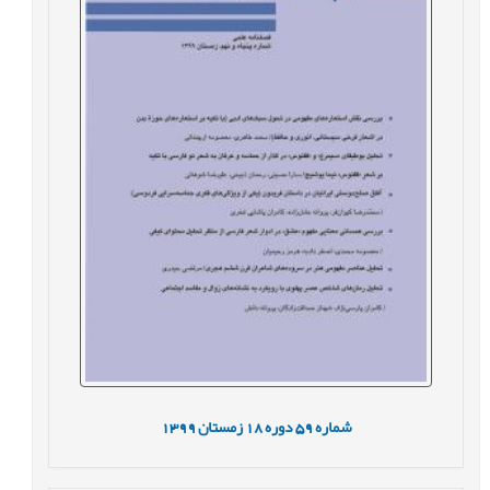
شماره
59
دوره
18
زمستان
1399