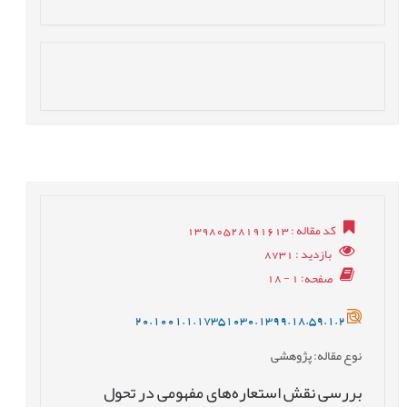
کد مقاله
: 13980528191613
بازدید
: 8731
صفحه
: 1 - 18
20.1001.1.17351030.1399.18.59.1.2
نوع مقاله
: پژوهشی
بررسی نقش استعاره‌های مفهومی در تحول