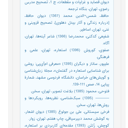
دیوان قصاید و غزليات و مقطعات، ج 1، تصحيح مدرس
رضوی، تهران، بنگاه ترجمه.
حافظ، شمس¬الدین محمد (1367) دیوان حافظ،
[درباره زندگی و آثار بیدل دهلوی]، تصحیح قزوینی و
غنی، تهران، اساطیر.
شفیعی کدکنی، محمدرضا (1366) شاعر آینه‌ها، تهران،
آگاه.
صفوی، کوروش (1396) استعاره، تهران، علمی و
فرهنگی.
علیپور، ساناز و دیگران (1395) «معرفی ام‌آی‌پی: روشی
برای شناسایی استعاره در گفتمان»، مجلة زبان‌شناسی
و گویش‌های خراسان، دانشگاه فردوسی مشهد، شمارة
پیاپی 14، صص 111-139.
فتوحی، محمود (1385) بلاغت تصویر، تهران، سخن.
------------ (1395) سبک‌شناسی، نظریه‌ها، رویکردها و
روش‌ها، تهران، سخن.
فرخی سیستانی، علی بن جولوغ (1385) دیوان اشعار،
به کوشش محمد دبیرسیاقی، چاپ هفتم، تهران، زوار.
کوِچش، زُلتَن (1393) مقدمه‌ای کاربردی بر استعاره،