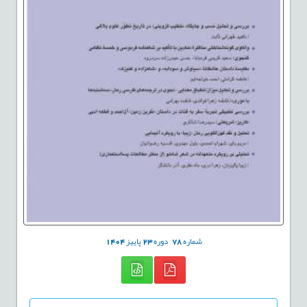
شماره
78
دوره
23
پاییز
1404