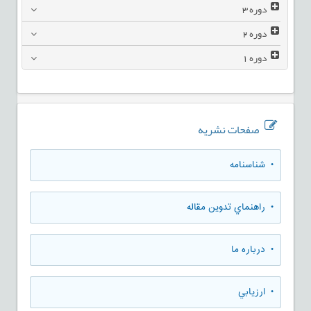
دوره
3
دوره
2
دوره
1
صفحات نشریه
• شناسنامه
• راهنماي تدوين مقاله
• درباره ما
• ارزيابي