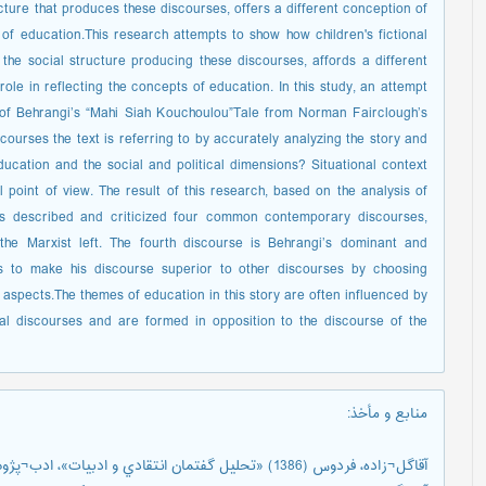
cture that produces these discourses, offers a different conception of
f education.This research attempts to show how children's fictional
 the social structure producing these discourses, affords a different
le in reflecting the concepts of education. In this study, an attempt
 of Behrangi’s “Mahi Siah Kouchoulou”Tale from Norman Fairclough’s
ourses the text is referring to by accurately analyzing the story and
ducation and the social and political dimensions? Situational context
l point of view. The result of this research, based on the analysis of
 has described and criticized four common contemporary discourses,
 the Marxist left. The fourth discourse is Behrangi’s dominant and
es to make his discourse superior to other discourses by choosing
 aspects.The themes of education in this story are often influenced by
al discourses and are formed in opposition to the discourse of the
منابع و مأخذ
:
آقاگل¬زاده، فردوس (1386) «تحليل گفتمان انتقادي و ادبيات»، ادب¬پژوهی، شماره اول، صص 18-27.