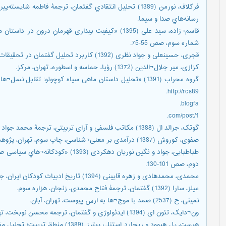
فر‌كلاف، نورمن (1389) تحليل انتقادي گفتمان، ترجمۀ فاطمه 
رسانه‌هاي صدا و سيما.
قاسم¬زاده، سید علی (1395) «کیفیت بیداری قهرمانِ در
شماره سوم، صص 55-75.
قجری، حسینعلی و جواد نظری (1392) کاربرد تحلیل گفتمان در تحقیقات اجتماعی، تهران، جامعه¬شناسان.
کزازی، میر جلال¬الدین (1372) رؤیا، حماسه و اسطوره، تهران، مرکز.
http://rcs89.
blogfa.
com/post/1.
گوتک، جرالد ال (1388) مکاتب فلسفی و آرای تربیتی، ترجمۀ محمد جواد پاک¬یشت، تهران، سمت.
صفوی، کوروش (1387) درآمدی بر معنی¬شناسی، چاپ سوم، تهران، پژوهشگاه فرهنگ و هنر اسلامی.
طباطبایی، جواد و نگین نوریان دهکردی 
دوم، صص 101-130.
محمدی، محمدهادی و زهره قایینی (1394) تاریخ ادبیات کودکان ایران، جلد 9، چاپ دوم، تهران، چیستا.
میلز، سارا (1392) گفتمان، ترجمۀ فتاح محمدی، زنجان، هزاره سوم.
نمینی، ح (2537) صمد با موج¬ها به ارس پیوست، تهران، آبان.
ون¬دایک، تئون ای (1394) ایدئولوژی و گفتمان، ترجمه محسن نوبخت، تهران، سیاهرود.
هرست، پل هیوود و ریچارد استنلی پیترز