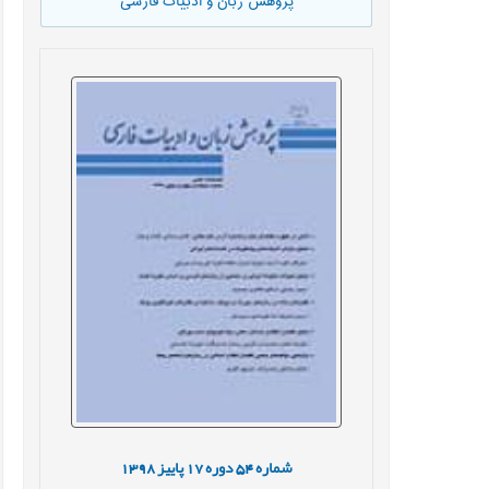
پژوهش زبان و ادبیات فارسی
شماره
54
دوره
17
پاییز
1398