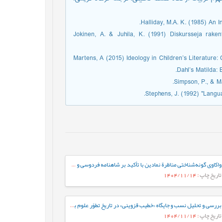
Halliday, M.A. K. (1985) An 
Jokinen, A. & Juhila, K. (1991) Diskursseja rake
Martens, A (2015) Ideology in Children’s Literature: 
Dahl’s Matilda:
Simpson, P., & M
Stephens, J. (1992) "Langua
واکاوی گونه‌شناختی مناظرة نمادین با تأکید بر شاهنامه فردوسی و خمسة نظامی گنجوی
تاریخ چاپ
: 1404/11/14
بررسی و تحلیل نسب و جایگاه «خطیب قزوینی» در تاریخ تطوّر علوم بلاغی
تاریخ چاپ
: 1404/11/14