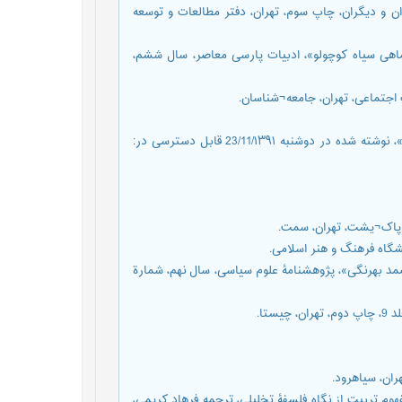
شايسته‌پيران و دیگران، چاپ سوم، تهران، دفتر مطالعات و توسعه
ون در داستان ماهی سیاه کوچولو»، ادبیات پارسی معاصر، سال ششم،
گروه محراب (1391) «تحلیل داستان ماهی سیاه کوچولو: تقابل نسل¬ها»، نوشته شده در دوشنبه 23/11/۱۳۹۱ قابل دسترسی در:
(1393) «کودکانه¬هاي سیاسی صمد بهرنگی»، پژوهشنامۀ علوم سیاسی، سال نهم، شمارة
 (1389) منطق تربیت؛ تحلیل مفهوم تربیت از نگاه فلسفۀ تخلیلی، ترجمه فرهاد کریمی،