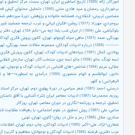
آموزگار، ژاله )1395( تاریخ اساطیری ایران، تهران، سمت، مرکز تحقیق و توسعۀ علوم انسانی.
برخورداری، رمضان و سید هادی مدنی (5
مضامین تربیتی- انتقادی»، فصلنامه خانواده و پژوهش، دورۀ سیزدهم، شماره ۱، صص 93-
بروجردي، مهرزاد (1377) روشن¬فكران ايراني و غرب، ترجمه جمشيد شيرزادي، تهران، نشر و پژوهش فرزان روز.
بلوکباشی، علی (1394) از ایران شب یلدا (چه می¬دانم 124)، تهران، دفتر پژوهش¬های فرهنگی.
بهرنگی، صمد (1351) ماهی سیاه کوچولو، تهران، کانون پروش فکری کودکان و نوجوانان.
----------- (1359) درباره ادبیات کودکان، مجموعه مقالات صمد بهرنگی، تهران، روزبهان.
پولادی، کمال (1387) بنیادهای ادبیات کودک، تهران، کانون پرورش فکری کودکان و نوجوانان.
تسه تونگ، مائو (1358) مائو تسه دون، منتخب آثار، تهران، سازمان انقلابي.
جلالی، مریم (1394) شاخص¬های اقتباس در ادبیات کودک و نوجوان، تهران، انجمن فرهنگی هنری زنان ناشر.
دادور، ابوالقاسم و الهام منصوری (1390) د
الزهرا(س) و کلهر.
درستي، احمد (1381) شعر سياسي در دورۀ پهلوي دوم، تهران، مركز اسناد انقلاب اسلامي.
روزبه، محمدرضا (1387) ادبیات معاصر ایران (نثر)؛ آشنایی ب
تحقیق، ترجمه و روزنامه¬نگاری در دوران معاصر، تهران، روزگار.
ساعی، علی (1387) روش تحقیق در علوم اجتماعی؛ با رهیافت عقلانیت انتقادی، تهران، چاپ دوم، سمت.
ستاری، جلال (1366) رمز و مثل در روان¬کاوی، تهران، توس.
شعاری¬نژاد، علی¬اکبر (1395) ادبیات کودکان، چاپ دوم، تهران، اطلاعات.
عزب دفتری، فرشته (1384) ادبیات کودکان و نوجوانان؛ مفاهیم و کاربرد آن در تربیت اجتماعی، تهران، فرهنگ سبز.