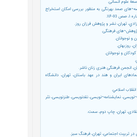
139) «تحلیل محتوای کیفی قصه¬های صمد بهرنگی به منظور بررسی امکان استخراج
۱۱۶.
رآمدی به اسطوره¬¬ها و نمادهای ایران و هند در عهد باستان، تهران، دانشگاه
ا آفاق داستان¬نویسی، نمایشنامه¬نویسی، نقدنویسی، طنزنویسی، نثر