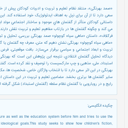
«صمد بهرنگی»، منتقد نظام تعلیم و تربیت و ادبیات کودکان پیش از خو
سعی دارد تا از آن برای نیل به اهداف ایدئولوژیک خود استفاده کند. ا
داستانی کودکان متأثر از گفتمان هاي موجود و ساختار اجتماعي مولد اين
مي كند و چگونه گفتمان ها در بازتاب مفاهیم تعلیم و تربیت نقش دارند
فرکلاف»، داستان «ماهی سیاه کوچولو» صمد بهرنگی بررسی، تحلیل و تبی
«ماهی سیاه کوچولو» بهرنگی نشان دهيم که متن، معرف چه گفتمان يا گفت
تربیت و ابعاد اجتماعي و سياسي برقرار مي‌سازد. بافت موقعیتی، فرض و
ديدگاه تحليل گفتمان انتقادي، نتیجه این پژوهش این است که بهرنگی
استبداد، ملی، مذهبی و چپ مارکسیست را توصیف و نقد کرده است. گفتما
بهرنگی در اين اثر سعی دارد تا با انتخاب واژگان خاص، شخصیت ها، مکان
سایر گفتمان ها برتری بخشد. مضامین تعلیم و تربیت در این داستان اغ
رایج و در رویارویی با گفتمان نظام سلطه (گفتمان استبداد) شکل گرفته 
چکیده انگلیسی
:
ature as well as the education system before him and tries to use the
s ideological goals.This study seeks to show how children's fiction,