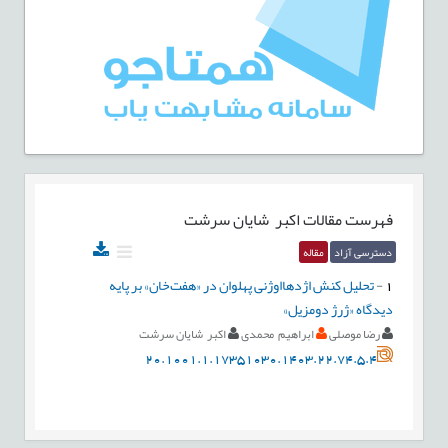
فهرست مقالات
اکبر شایان سرشت
دسترسی آزاد
مقاله
1
-
تحلیل کنش اژدهااوژنی پهلوان در «هفت‌خان» بر پایه
دیدگاه «ژرژ دومزیل»
رضا موصلی
ابراهیم محمدی
اکبر شایان سرشت
20.1001.1.17351030.1403.22.74.5.4