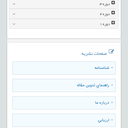
دوره
3
دوره
2
دوره
1
صفحات نشریه
• شناسنامه
• راهنماي تدوين مقاله
• درباره ما
• ارزيابي