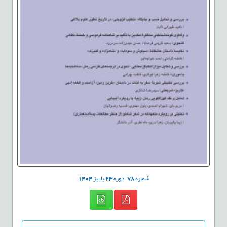
شماره
78
دوره
23
پاییز
1404