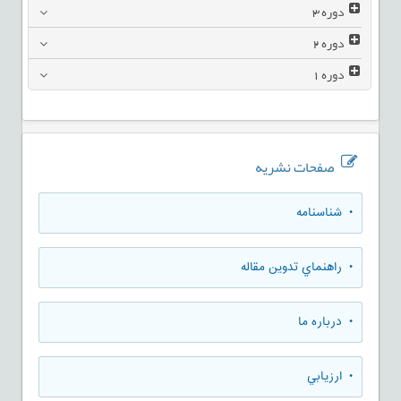
دوره
3
دوره
2
دوره
1
صفحات نشریه
• شناسنامه
• راهنماي تدوين مقاله
• درباره ما
• ارزيابي