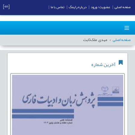
[en]
صفحه اصلی
|
عضویت/ ورود
|
درباره رایمگ
|
تماس با ما
|
صفحه اصلی
مهدی ملک‌ثابت
آخرین شماره