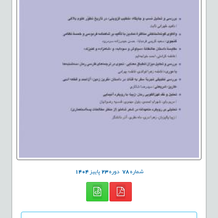
شماره
78
دوره
23
پاییز
1404