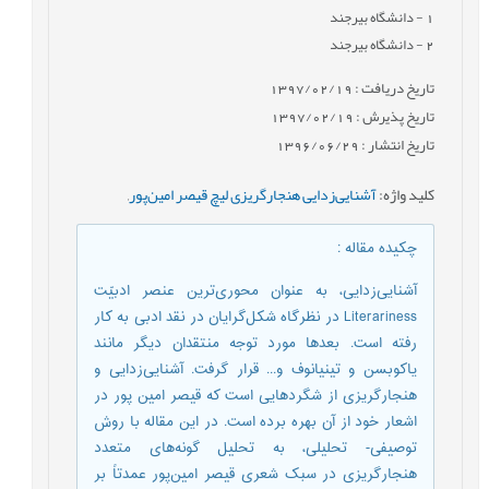
1
- دانشگاه بیرجند
2
- دانشگاه بیرجند
تاریخ دریافت : 1397/02/19
تاریخ پذیرش : 1397/02/19
تاریخ انتشار : 1396/06/29
کلید واژه
:
آشنایی‌زدایی هنجارگریزی لیچ قیصر امین‌پور
,
چکیده مقاله
:
آشنایی‌زدایی، به عنوان محوری‌ترین عنصر ادبیّت
Literariness در نظرگاه شکل‌گرایان در نقد ادبی به کار
رفته است. بعدها مورد توجه منتقدان دیگر مانند
یاکوبسن و تینیانوف و... قرار گرفت. آشنایی‌زدایی و
هنجارگریزی از شگردهایی است که قیصر امین پور در
اشعار خود از آن بهره برده است. در این مقاله با روش
توصیفی- تحلیلی، به تحلیل گونه‌های متعدد
هنجارگریزی در سبک شعری قیصر امین‌پور عمدتاً بر