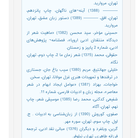
تهران، مروارید.
------------ (1388) آینه¬های ناگهان، چاپ پانزدهم،
تهران، افق، ------------ (1389) دستور زبان عشق، تهران،
مروارید.
حسینی مؤخر، سید محسن (1382) «ماهیت شعر از
دیدگاه منتقدان ادبی اروپا»، فصلنامه¬ پژوهش‌های
ادبی، شماره 2 پاییز و زمستان.
حقوقی، محمد (1375) شعر زمان ما 2، چاپ دوم، تهران،
نگاه.
خلیلی جهانتیغ، مریم (1380) سیب باغ جان، جستاری
در ترفندها و تمهیدات هنری غزل مولانا، تهران، سخن.
خواجات، بهزاد (1387) «عوامل ایجاد ابهام در شعر
معاصر»، مجله زبان و ادبیات فارسی، شماره 11.
شفیعی کدکنی، محمد رضا (1385) موسیقی شعر، چاپ
نهم، تهران، آگاه.
صفوی، کوروش (1390) از زبان‌شناسی به ادبیات . ج.
اول. چاپ سوم، تهران، سوره مهر.
گرین، ویلفرد و دیگران (1376) مبانی نقد ادبی، ترجمه
فرزانه طاهری، تهران، نیلوفر.