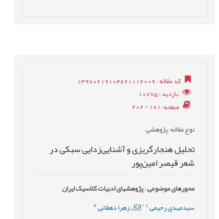
کد مقاله
: 13970219104621112009
بازدید
: 10775
صفحه
: 181 - 202
نوع مقاله
: پژوهشی
تحلیل هنجار‌گریزی و آشنایی‌زدایی سبکی در
شعر قیصر امین‌پور
محورهای موضوعی
:
پژوهش‎های ادبیات کلاسیک ایران
2
*
1
سیدمهدی رحیمی
زهرا دهقانی
,