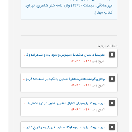
میرصادقی، میمنت (1373) واژه نامه هنر شاعری، تهران،
کتاب مهناز.
مقالات مرتبط
مقایسۀ داستان عاشقانۀ «سیاوش و سودابه» و «شاهزاده و کنیزک»
تاریخ چاپ
: 1404/11/14
واکاوی گونه‌شناختی مناظرة نمادین با تأکید بر شاهنامه فردوسی و خمسة نظامی گنجوی
تاریخ چاپ
: 1404/11/14
بررسی و تحلیل میزان انطباق معنایی- نحوی در ترجمه‏‌های فارسی رمان «سه‌شنبه‌ها با موری»
تاریخ چاپ
: 1404/11/14
بررسی و تحلیل نسب و جایگاه «خطیب قزوینی» در تاریخ تطوّر علوم بلاغی