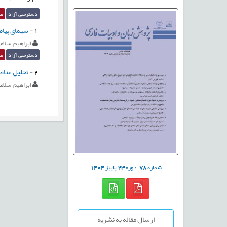
دسترسی آزاد
مق
1
-
سیمای پیا
ابراهيم سلام
دسترسی آزاد
مق
2
-
تحلیل عنا
ابراهيم سلام
شماره
78
دوره
23
پاییز
1404
ارسال مقاله به نشریه