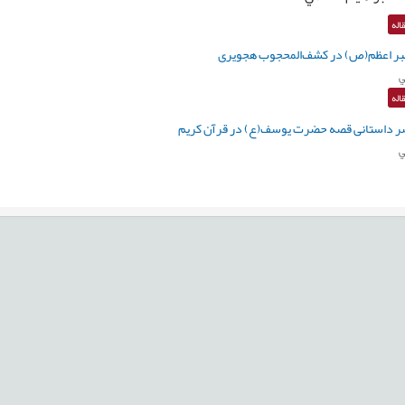
اله
مبر اعظم(ص) در کشف‌المحجوب هجویری
ي
اله
صر داستانی قصه حضرت یوسف(ع) در قرآن کریم
ي