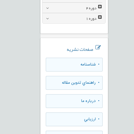
دوره
2
دوره
1
صفحات نشریه
• شناسنامه
• راهنماي تدوين مقاله
• درباره ما
• ارزيابي