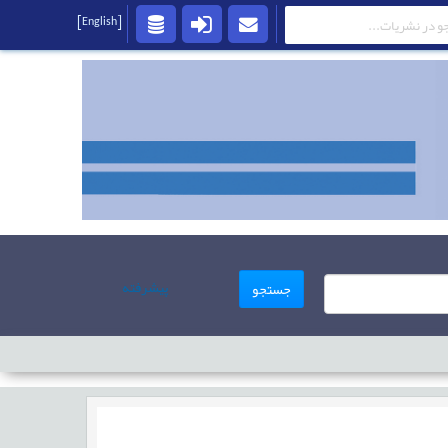
[English]
پیشرفته
جستجو