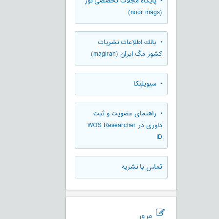
• پایگاه مجلات تخصصی نور
(noor mags)
• بانك اطلاعات نشريات
كشور مگ ايران (magiran)
• سیویلیکا
• راهنمای عضویت و ثبت
داوری در WOS Researcher
ID
تماس با نشریه
مرور