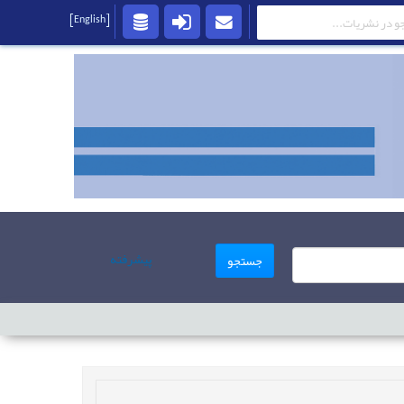
[English]
پیشرفته
جستجو