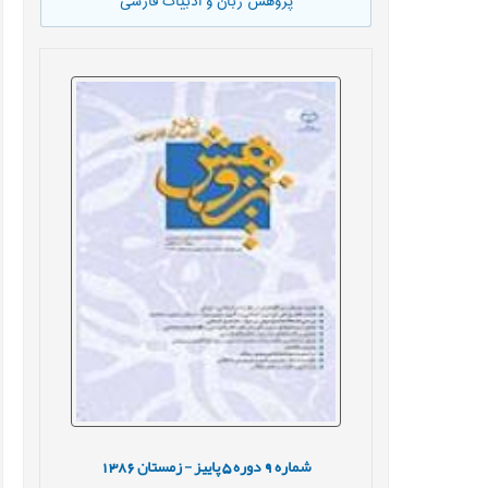
پژوهش زبان و ادبیات فارسی
شماره
9
دوره
5
پاییز - زمستان
1386