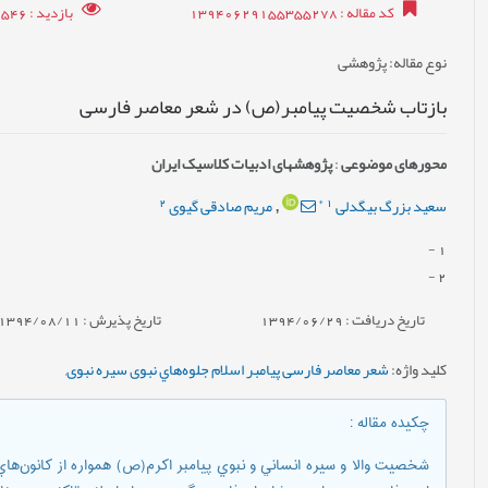
کد مقاله
: 13940629155355278
بازدید
: 10546
نوع مقاله
: پژوهشی
بازتاب شخصیت پیامبر(ص) در شعر معاصر فارسی
محورهای موضوعی
:
پژوهش‎های ادبیات کلاسیک ایران
2
*
1
سعید بزرگ بیگدلی
مریم صادقی گیوی
,
-
1
-
2
تاریخ دریافت : 1394/06/29
تاریخ پذیرش : 1394/08/11
کلید واژه
:
شعر معاصر فارسی پیامبر اسلام جلوه‌هاي نبوی سیره نبوی
,
چکیده مقاله
:
شخصيت والا و سيره‌ انساني و نبوي پيامبر اكرم(ص) همواره از كانون‌ه