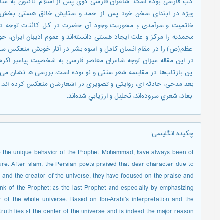
ادب فارسی بوده است. شاعران فارسی گوی پس از اسلام تاکنون به مناس
ویژه در ابتدای سخن خود پس از حمد و ستایش خالق هستی بخش، به
خاتمیت و سرآمدی و محوریت وجود آن حضرت در کل کائنات توجه داشته 
محمدیه را مرکز و علت ايجاد هستی دانسته‌اند و عموم ادیبان ایران،
اعظم(ص) را در مقام انسان کامل و اسوه بشر در آثار خویش منعکس سا
در این مقاله ميزان توجه شاعران معاصر فارسی به شخصیت پیامبر اك
این بازتاب‌ها در مقایسه شعر سنتی و نو بوده است. بررسی ها نشان می
بعد مدحی، حادثه ای، روایتی و تصویری در اشعارشان منعکس کرده اند. 
ابعاد، شعري سروده‌اند، تحليل و ارزيابي شده‌اند.
چکیده انگلیسی
:
to the unique behavior of the Prophet Mohammad, have always been of
ture. After Islam, the Persian poets praised that dear character due to
d and the creator of the universe, they have focused on the praise and
nk of the Prophet; as the last Prophet and especially by emphasizing
of the whole universe. Based on Ibn-Arabi's interpretation and the
ruth lies at the center of the universe and is indeed the major reason