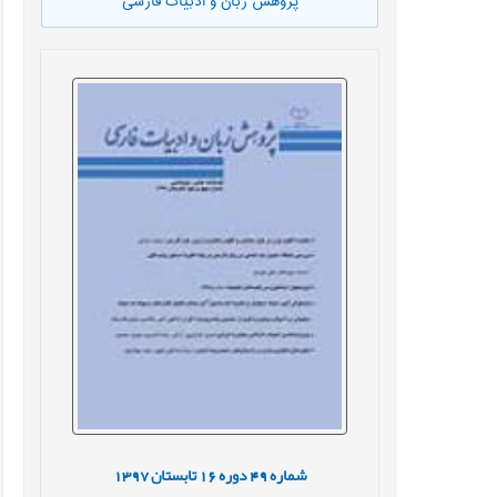
پژوهش زبان و ادبیات فارسی
شماره
49
دوره
16
تابستان
1397