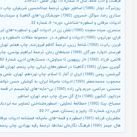
فرهنگ و ادب عامه، سال 5، شماره 12، بهار، صص 221-239.
روزنبرگ، دونار (1386) اساطیر جهان، ترجمۀ عبدالحسین شریفیان، چاپ دوم، تهران، اساطیر.
ستاری رضا، سوگل خسروی (1392) خویشکاری¬های آنا
ادبیات عرفانی و اسطوره¬شناختی، دوره¬ 9، شماره 32.
سنجری، سیده سعیده (1390) نقش زن در ادبیات کهن و اسطوره¬های ایرانی، مجله زن و فرهنگ، دوره¬ 2، شماره¬ 7.
فرای، نورتروپ (1390) ادبیات و اسطوره، در: مجموعه مقالات «اسطوره و رمز»، ترجمۀ جلال ستاری، چاپ چهارم، تهران، سروش.
فریزر، رابرت (1392) شاخۀ زرین، ترجمۀ کاظم فیروزمند، چاپ هفتم، تهران، آگاه.
فورستر، ادوارد مورگان (1369) جنبه‌های رمان، ترجمۀ ابراهیم یونسی، چاپ چهارم، تهران، نگاه.
قائمی، فرزاد (1392) «از رپیهوین تا سیاوش»، جستارهای ادبی، شمارۀ 182، پاییز، صص 61-85.
گویری، سوزان (1395) آناهیتا در اسطوره‎‌های ایرانی، چاپ پنجم، تهران، ققنوس.
گیرشمن، رومن (1388) ایران از آغاز تا اسلام، چاپ نوزدهم، تهران، علمی و فرهنگی.
محجوب، محمدجعفر (1393) ادبیات عامیانۀ ایران، به کوشش حسن ذوالفقاری، چاپ پنجم، تهران، چشمه.
محسنی، مرتضی، مریم ولی زاده (1390) بن¬مایه¬های توتمیسم در قصه¬های عامیانه، دوره 7، شماره23.
مزداپور، کتایون (1386) داغ گل سرخ، چاپ دوم، تهران، اساطیر.
مصباح، بیتا (1392) «مطالعۀ تحلیلی - اسطوره‌شناختی تصاویر س
کاربردی، شماره 12، پاییز و زمستان، صص 77-92.
مظفریان، فرزانه (1391) اسطوره و قصه¬های عامیانه؛ فصلنامه ادبیات عرفانی و اسطوره¬شناختی؛ دوره 8، شماره¬ 28.
هال، جیمز (1390) فرهنگ نگاره‎‌ای نمادها، ترجمۀ رقیه بهزادی، چاپ پنجم، تهران، فرهنگ معاصر.