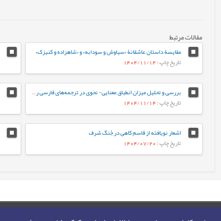
مقالات مرتبط
مقایسۀ داستان عاشقانۀ «سیاوش و سودابه» و «شاهزاده و کنیزک»
تاریخ چاپ
: 1404/11/14
بررسی و تحلیل میزان انطباق معنایی- نحوی در ترجمه‏‌های فارسی رمان «سه‌شنبه‌ها با موری»
تاریخ چاپ
: 1404/11/14
اشعار نویافته از قاسم کاهی در جُنگ شرف
تاریخ چاپ
: 1404/07/20