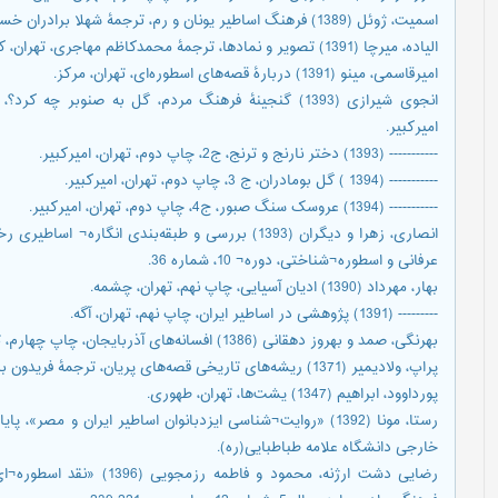
اسمیت، ژوئل (1389) فرهنگ اساطیر یونان و رم، ترجمۀ شهلا برادران خسروشاهی، چاپ سوم، تهران، فرهنگ معاصر.
الیاده، میرچا (1391) تصویر و نمادها، ترجمۀ محمدکاظم مهاجری، تهران، کتاب پارسه.
امیرقاسمی، مینو (1391) دربارۀ قصه‌های اسطوره‌ای، تهران، مرکز.
امیرکبیر.
----------- (1393) دختر نارنج و ترنج، ج2، چاپ دوم، تهران، امیرکبیر.
----------- (1394 ) گل بومادران، ج 3، چاپ دوم، تهران، امیرکبیر.
----------- (1394) عروسک سنگ صبور، ج4، چاپ دوم، تهران، امیرکبیر.
انصاری، زهرا و دیگران (1393) بررسی و طبقه‌بندی ان
عرفانی و اسطوره¬شناختی، دوره¬ 10، شماره 36.
بهار، مهرداد (1390) ادیان آسیایی، چاپ نهم، تهران، چشمه.
--------- (1391) پژوهشی در اساطیر ایران، چاپ نهم، تهران، آگه.
بهرنگی، صمد و بهروز دهقانی (1386) افسانه‌های آذربایجان، چاپ چهارم، تهران، مجید.
پراپ، ولادیمیر (1371) ریشه‌های تاریخی قصه‌های پریان، ترجمۀ فریدون بدره‌ای، تهران، توس.
پورداوود، ابراهیم (1347) یشت‌ها، تهران، طهوری.
رستا، مونا (1392) «روایت¬شناسی ایزدبانوان اساطیر ایران و م
خارجی دانشگاه علامه طباطبایی(ره).
رضایی دشت ارژنه، محمود و ف