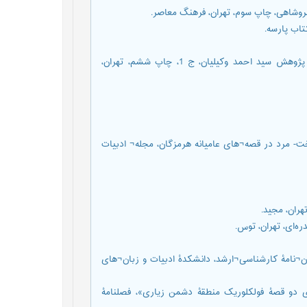
انجوی شیرازی (1393) گنجینۀ فرهنگ مردم، گل به صنوبر چه کرد؟، پژوهش سید احمد وکیلیان، ج 1، چاپ ششم، تهران،
گاره¬ اساطیری رخت- مرد در قصه¬های عامیانه هرمزگان، مجله¬ ادبیات
صر»، پایان¬نامۀ کارشناسی¬ارشد، دانشکدۀ ادبیات و زبان¬های
اطمه رزمجویی (1396) «نقد اسطوره¬ای دو قصۀ فولکلوریک منطقۀ دشمن زیاری»، فصلنامۀ