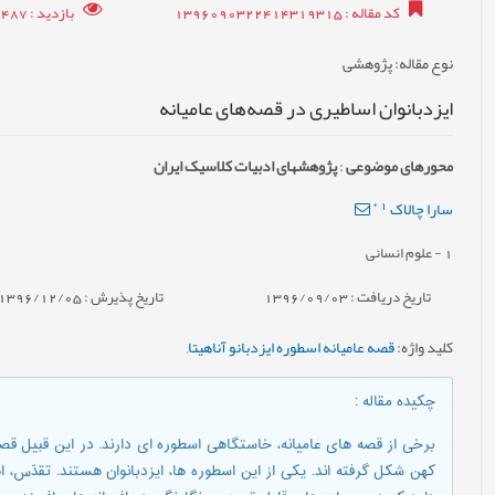
کد مقاله
: 1396090322414319315
بازدید
: 8487
نوع مقاله
: پژوهشی
ایزدبانوان اساطیری در قصه‌های عامیانه
محورهای موضوعی
:
پژوهش‎های ادبیات کلاسیک ایران
*
1
سارا چالاک
1
- علوم انسانی
تاریخ دریافت : 1396/09/03
تاریخ پذیرش : 1396/12/05
کلید واژه
:
قصه عامیانه اسطوره ایزدبانو آناهیتا
,
چکیده مقاله
:
برخی از قصه های عامیانه، خاستگاهی اسطوره ای دارند. در این قبیل قص
کهن شکل گرفته اند. یکی از این اسطوره ها، ایزدبانوان هستند. تقدّس، ا