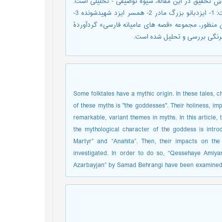
روش تحقیق در این مقاله، شیوۀ توصیفی - تحلیلی است.
نخست، شخصیت اساطیری ایزدبانو ذیل این سه عنوان معرفی شده است: 1- ایزدبانو بزرگ مادر 2- همسر ایزد شهیدشونده 3-
ین منظور، مجموعه «قصه های عامیانه فارسی» گردآوردۀ
هرنگی بررسی و تحلیل شده است.
Some folktales have a mythic origin. In these tales,
of these myths is "the goddesses". Their holiness, im
remarkable, variant themes in myths. In this article,
the mythological character of the goddess is intro
Martyr” and “Anahita”. Then, their impacts on the
investigated. In order to do so, “Qessehaye Amiy
Azarbayjan” by Samad Behrangi have been examined