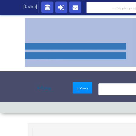
[English]
پیشرفته
جستجو