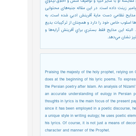
مقايسة او با ساير انبيا و توصيف منش و اخلاق نيكوي
مبر زينت داده است. در این مقاله جنبه‌های محتوایی
مدايح نظامي دست ماية آفرينش ادبي شده است، به
ها اسلوب خاص خود را دارد و همچنان از تركيبات بديع
لبته اين مدايح فقط بستري براي آفرينش آرايه‌ها و
نيز نشان مي‌دهد.
Praising the majesty of the holy prophet, relying o
does at the beginning of his lyric poems. To expre
the Persian poetry after Islam. An analysis of Niza
an accurate understanding of eulogy in Persian po
thoughts in lyrics is the main focus of the present p
since it has been employed in a poetic discourse, he
a unique style in writing eulogy; he uses poetic eleme
his lyrics. Of course, it is not just a means of deco
character and manner of the Prophet.