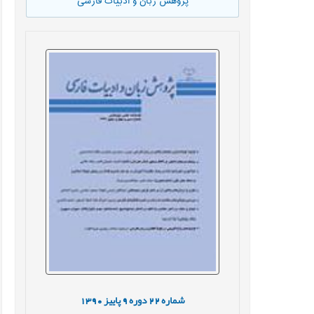
پژوهش زبان و ادبیات فارسی
شماره
22
دوره
9
پاییز
1390