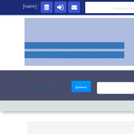
[English]
پیشرفته
جستجو