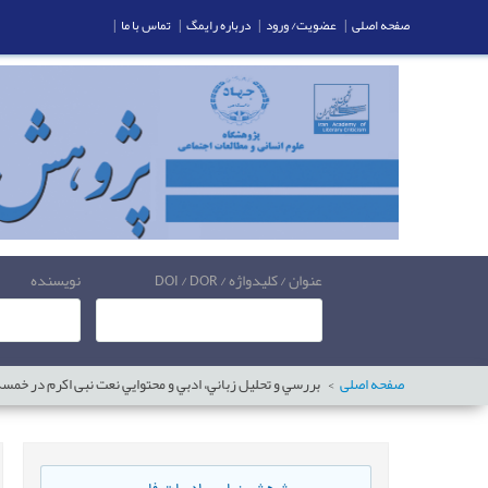
صفحه اصلی
|
عضویت/ ورود
|
درباره رایمگ
|
تماس با ما
|
عنوان / کلیدواژه / DOI / DOR
نویسنده
صفحه اصلی
بررسي و تحلیل زباني، ادبي و محتوايي نعت نبی اکرم در خمس