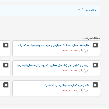
منابع و مأخذ
:
مقالات مرتبط
مقایسۀ داستان عاشقانۀ «سیاوش و سودابه» و «شاهزاده و کنیزک»
تاریخ چاپ
: 1404/11/14
بررسی و تحلیل میزان انطباق معنایی- نحوی در ترجمه‏‌های فارسی رمان «سه‌شنبه‌ها با موری»
تاریخ چاپ
: 1404/11/14
اشعار نویافته از قاسم کاهی در جُنگ شرف
تاریخ چاپ
: 1404/07/20