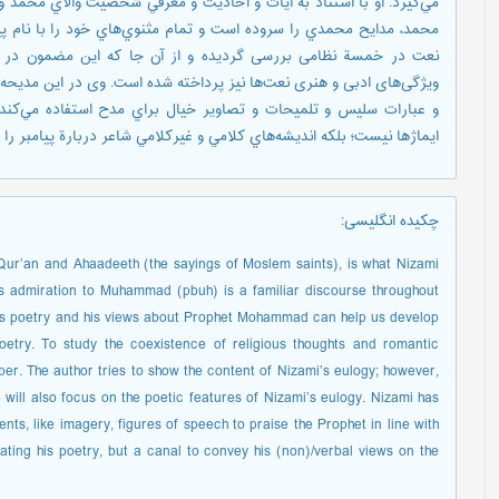
مي‌گيرد. او با استناد به آيات و احاديث و معرفي شخصيت والاي محمد و 
محمد، مدايح محمدي را سروده است و تمام مثنوي‌هاي خود را با نام پيا
نعت در خمسة نظامی بررسی گردیده و از آن جا که اين مضمون در 
ویژگی‌های ادبی و هنری نعت‌ها نیز پرداخته شده است. وی در اين مديحه‌
و عبارات سليس و تلميحات و تصاوير خيال براي مدح استفاده مي‌كند. ا
ايماژها نيست؛ بلكه انديشه‌هاي كلامي و غيركلامي شاعر دربارة پيامبر را 
چکیده انگلیسی
:
n Qur’an and Ahaadeeth (the sayings of Moslem saints), is what Nizami
ss admiration to Muhammad (pbuh) is a familiar discourse throughout
mi’s poetry and his views about Prophet Mohammad can help us develop
etry. To study the coexistence of religious thoughts and romantic
aper. The author tries to show the content of Nizami’s eulogy; however,
 will also focus on the poetic features of Nizami’s eulogy. Nizami has
nts, like imagery, figures of speech to praise the Prophet in line with
rating his poetry, but a canal to convey his (non)/verbal views on the