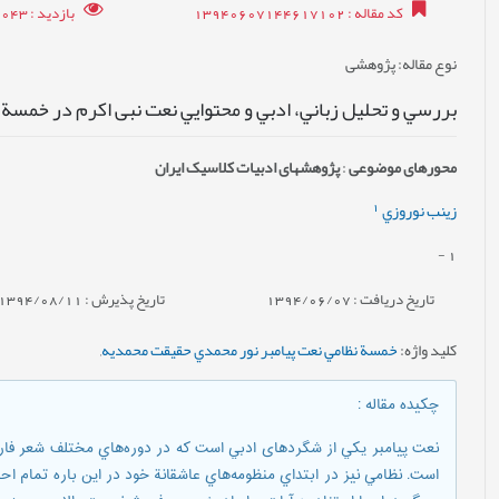
کد مقاله
: 13940607144617102
بازدید
: 10043
نوع مقاله
: پژوهشی
بررسي و تحلیل زباني، ادبي و محتوايي نعت نبی اکرم در خمسة 
محورهای موضوعی
:
پژوهش‎های ادبیات کلاسیک ایران
1
زينب نوروزي
-
1
تاریخ دریافت : 1394/06/07
تاریخ پذیرش : 1394/08/11
کلید واژه
:
خمسة نظامي نعت پيامبر نور محمدي حقيقت محمديه
,
چکیده مقاله
:
نعت پيامبر يكي از شگردهای ادبي است كه در دوره‌هاي مختلف شعر فارسي 
است. نظامي نيز در ابتداي منظومه‌هاي عاشقانة خود در اين باره تمام اح