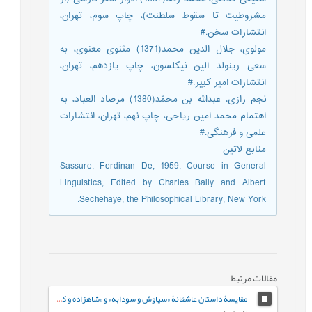
مشروطیت تا سقوط سلطنت)، چاپ سوم، تهران،
انتشارات سخن.#
مولوی، جلال الدین محمد(1371) مثنوی معنوی، به
سعی رینولد الین نیکلسون، چاپ یازدهم، تهران،
انتشارات امیر کبیر.#
نجم رازی، عبدالله بن محمّد(1380) مرصاد العباد، به
اهتمام محمد امین ریاحی، چاپ نهم، تهران، انتشارات
علمی و فرهنگی.#
منابع لاتین
Sassure, Ferdinan De, 1959, Course in General
Linguistics, Edited by Charles Bally and Albert
Sechehaye, the Philosophical Library, New York.
مقالات مرتبط
مقایسۀ داستان عاشقانۀ «سیاوش و سودابه» و «شاهزاده و کنیزک»