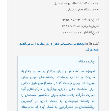
2
- دانشگاه آزاد اسلامی واحد اردبیل
3
- دانشگاه محقق اردبیلی
تاریخ دریافت : 1395/05/03
تاریخ پذیرش : 1396/07/05
تاریخ انتشار : 1403/12/19
کلید واژه
:
ابویعقوب سجستانی
,
ذهن و زبان
,
نظریه ارتباطی
,
قصد
,
طبع
,
عرف
,
چکیده مقاله
:
امروزه مطالعه ذهن و زبان بیشتر بر مبنای یافته‏ها،
نظریّات و مکاتب برساخته زبانشناسان غربی پیش
می‏رود. امّا چنین نیست که در مشرق‏زمین هیچ تلاشی
برای شناخت ذهن ، زبان، ویژگی‏ها و کارکردهای آن‏ها
صورت نگرفته باشد. شاید بتوان متکلّمین مسلمان را
به واسطه توجّهشان به بحث زبان، از کهن‏ترین
زبانشناسان در مشرق‏زمین به شمار آورد که به واسطه