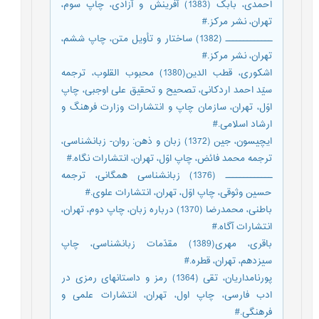
احمدی، بابک (1383) آفرینش و آزادی، چاپ سوم،
تهران، نشر مرکز.#
ـــــــــــــ (1382) ساختار و تأويل متن، چاپ ششم،
تهران، نشر مركز.#
اشکوری، قطب الدین(1380) محبوب القلوب، ترجمه
سیّد احمد اردکانی، تصحیح و تحقیق علی اوجبی، چاپ
اوّل، تهران، سازمان چاپ و انتشارات وزارت فرهنگ و
ارشاد اسلامی.#
ایچیسون، جین (1372) زبان و ذهن: روان- زبانشناسی،
ترجمه محمد فائض، چاپ اوّل، تهران، انتشارات نگاه.#
ـــــــــــــ (1376) زبانشناسی همگانی، ترجمه
حسین وثوقی، چاپ اوّل، تهران، انتشارات علوی.#
باطنی، محمدرضا (1370) درباره زبان، چاپ دوم، تهران،
انتشارات آگاه.#
باقری، مهری(1389) مقدّمات زبانشناسی، چاپ
سیزدهم، تهران، قطره.#
پورنامداریان، تقی (1364) رمز و داستانهای رمزی در
ادب فارسی، چاپ اول، تهران، انتشارات علمی و
فرهنگی.#