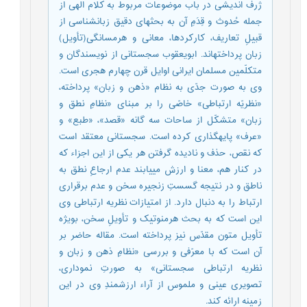
ژرف اندیشی در باب موضوعات مربوط به کلام الهی از
جمله حُدوث و قِدَمِ آن به بحث‏های دقیق زبانشناسی از
قبیلِ تعاریف، کارکردها، معانی و هرمسانگی(تأویل)
زبان پرداخته‏اند. ابویعقوب سجستانی از نویسندگان و
متکلّمین مسلمان ایرانی اوایل قرن چهارم هجری است.
وی به صورت جدّی به نظام «ذهن و زبان» پرداخته،
«نظریّه ارتباطی» خاصّی را بر مبنای «نظامِ نطق و
زبان» متشکّل از ساحات سه گانه «قصد»، «طبع» و
«عرف» پایه‏گذاری کرده است. سجستانی معتقد است
که نقص، حذف و نادیده گرفتن هر یکی از این اجزاء که
در کنار هم، معنا و ارزش می‏یابند عدم ارجاعِ نطق به
ناطق و در نتیجه گسستِ زنجیره سخن و عدم برقراری
ارتباط را به دنبال دارد. از امتیازات نظریه ارتباطی وی
این است که به بحث هرمنوتیک و تأویلِ سخن، بویژه
تأویل متون مقدّس نیز پرداخته است. مقاله حاضر بر
آن است که با معرّفی و بررسی «نظامِ ذهن و زبان و
نظریه ارتباطی سجستانی» به صورتِ نموداری،
تصویری عینی و ملموس از آراء ارزشمندِ وی در این
زمینه ارائه کند.