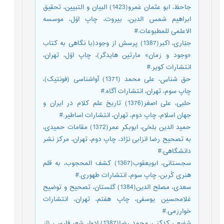
جاحظ، ابو عثمان عَمرو(1423) البیان و التبیین، تحقیق
ابراهیم شمس الدین، بیروت، چاپ اوّل، موسسه
الاعلمی للمطبوعات.#
جبّاری، اکبر(1387) پرسش از وجود(با نگاهی به کتاب
«وجود و زمان» مارتین هایدگر)، چاپ اوّل، تهران،
انتشارات کویر.#
حق شناس، علی محمد (1371) آواشناسی (فونتیک)،
چاپ سوم، تهران، انتشارات آگاه.#
حلبی، علی اصغر(1376) تاریخ علم کلام در ایران و
جهان اسلام، چاپ دوم، تهران، انتشارات اساطیر.#
حمید الدین بلخی، ابوبکر عمر(1372) مقامات حمیدی،
به تصحیح رضا انزابی نژاد، چاپ دوم، تهران، مرکز نشر
دانشگاهی.#
سجستانی، ابویعقوب(1367) کشف المحجوب، به قلم
هنری کُربن، چاپ سوم، انتشارات طهوری.#
سعدی، مصلح الدین(1384) گلستان، تصحیح و توضیح
غلامحسین یوسفی، چاپ هفتم، تهران، انتشارات
خوارزمی.#
شفیعی کدکنی، محمد رضا(1387) ادوار شعر فارسی (از