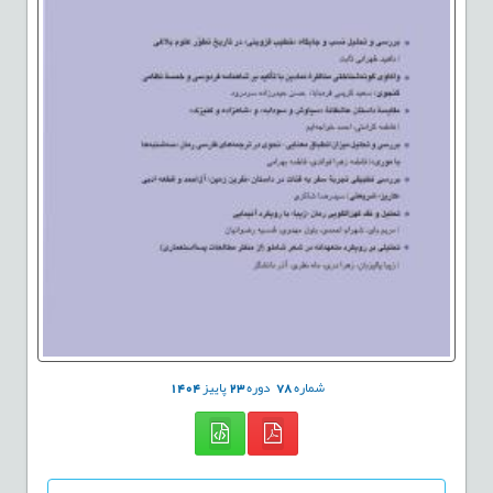
شماره
78
دوره
23
پاییز
1404