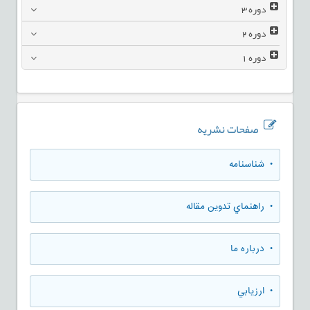
دوره
3
دوره
2
دوره
1
صفحات نشریه
• شناسنامه
• راهنماي تدوين مقاله
• درباره ما
• ارزيابي