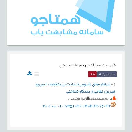
فهرست مقالات
مریم علیمحمدی
دسترسی آزاد
مقاله
1
-
استعاره‌های مفهومی حسادت در منظومة «خسرو و
شیرین» نظامی از دیدگاه شناختی
مریم علیمحمدی
ليلا هاشميان
20.1001.1.17351030.1404.23.76.2.2