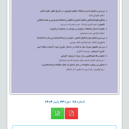
شماره
78
دوره
23
پاییز
1404