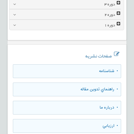
دوره
3
دوره
2
دوره
1
صفحات نشریه
• شناسنامه
• راهنماي تدوين مقاله
• درباره ما
• ارزيابي