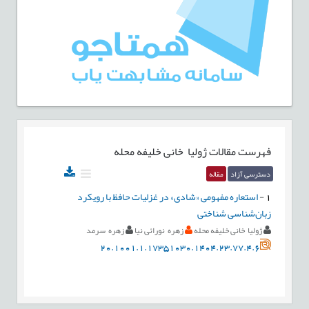
فهرست مقالات
ژولیا خانی خلیفه محله
دسترسی آزاد
مقاله
1
-
استعاره مفهومی «شادی» در غزلیات حافظ با رویکرد
زبان‌شناسی شناختی
ژولیا خانی خلیفه محله
زهره نورائی نیا
زهره سرمد
20.1001.1.17351030.1404.23.77.4.6