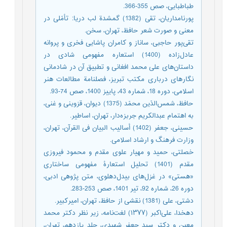
طباطبایی، صص 355-366.
پورنامداریان، تقی (1382) گمشدة لب دریا: تأمّلی در
معنی و صورت شعر حافظ، تهران، سخن.
تقی‌‌پور حاجبی، ساناز و کامران پاشایی فخری و پروانه
عادل‌زاده (1400) استعاره مفهومی شادی در
داستان‌های علی محمد افغانی و تطبیق آن در شادمانی
نگارهای درباری مکتب تبریز، فصلنامة مطالعات هنر
اسلامی، دوره 18، شماره 43، پاییز 1400، صص 74-93.
حافظ، شمس‌الدّین محمّد (1375) دیوان، قزوینی و غنی،
به اهتمام عبدالکریم جربزه‌دار، تهران، اساطیر.
حسینی، جعفر (1402) أسالیب البیان فی ‌القرآن، تهران،
وزارت فرهنگ و ارشاد اسلامی.
خصلتی، حمید و مهیار علوی مقدم و محمود فیروزی
مقدم (1401) تحلیل استعارۀ مفهومی ساختاری
«هستی» در غزل‌های بیدل‌دهلوی، متن پژوهی ادبی،
دوره 26، شماره 92، تیر 1401، صص 253-283.
دشتی، علی (1381) نقشی از حافظ، تهران، امیرکبیر.
دهخدا، علی‌اکبر (۱۳۷۷) لغت‌نامه، زیر نظر دکتر محمد
معین و دکتر سید جعفر شهیدی، جلد یازدهم، تهران،