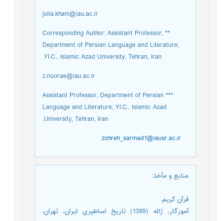
julia.khani@iau.ac.ir
Corresponding Author: Assistant Professor,
**
Department of Persian Language and Literature,
YI.C., Islamic Azad University, Tehran, Iran.
z.noorae@iau.ac.ir
Assistant Professor, Department of Persian
***
Language and Literature, YI.C., Islamic Azad
University, Tehran, Iran.
zohreh_sarmad1@iausr.ac.ir
منابع و مأخذ
:
قرآن کریم.
آموزگار، ژاله (1389) تاریخ اساطیری ایران، تهران،