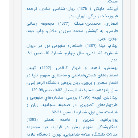
سمت.
آیزنک، مایکل ( 1375) روان¬شناسی شادی، ترجمه
فیروزبخت و بیگی، تهران، بدر.
انصاری، محمدبن¬عبدالله (1377) مجموعه رسائی
فارسی، به کوشش محمد سروری ملائی، چاپ دوم،
تهران، توس.
بهنام، مینا (138۹) «استعاره مفهومی نور در دیوان
شمش»، نقد ادبی، سال چهارم، شمارة 10، صص ۹1-
114.
بهمنش، ناهید و فروغ کاظمی (1402) تبیین
استعاره‌های هستی‌شناختی و ساختاری مفهوم دنیا در
اشعار سعدی و پروین، زبان پژوهی دانشگاه الزهرا(س)،
سال پانزدهم، شمارة47، تابستان 1402، صص99-129.
بيدادیان، فهيمه (1395) بررسی استعاره‌هاي مفهومی و
طرح‌واره‌هاي تصویري در صحيفه سجادیه، زبان و
شناخت، سال اول، شماره 1، صص 31-62.
پورابراهیم، شیرین و فاطمه نعمتی (1393)
«مکان‌شدگی مفهوم زمان در قرآن»، در: مجموعه
مقالات دانشگاه علامه‌ طباطبایی، تهران، دانشگاه علامه