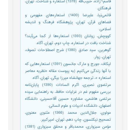
قاسم¬زاده، حبيب‌الله (1378) استعاره و شناخت، تهران،
فرهنگان.
قائمی‌نیا، علیرضا (1400) استعاره‌های ‌مفهومی‌ و‌
فضاهای ‌قرآن، تهران، پژوهشگاه فرهنگ و اندیشه
اسلامی.
کووچش، زولتان (1393) استعاره‌ها از کجا می‌آیند؟
شناخت بافت در استعاره، چاپ دوم، تهران، آگاه.
گوهرین، سید صادق (1380) شرح اصطلاحات تصوف،
تهران، زوار.
لیکاف، جورج و مارک جانسون (1397) استعاره‌هایی که
با آنها زندگی می‌کنیم (به پیوست مقاله «نظریه معاصر
استعاره »، ترجمه جهانشاه میرزا بیگی، تهران، آگاه.
مرتضوی نصیری، اکرم السادات (1390) پایان‌نامه
بررسی مفهوم غم در غزلیات حافظ، به راهنمایی سیده
مرتضی هاشمی، مشاوره حسین آقاحسینی، دانشگاه
اصفهان، دانشکده ادبیات و علوم انسانی.
مولوی، جلال‌الدین محمد (1366) مثنوی معنوی،
تصحیح ‎نیکلسون، چاپ دهم، تهران، امیر‌کبیر.
مؤمن سبزواری، محمدباقر و محقق سبزواری (1381)