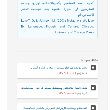
كفايه الفقه: المشتهر بكفايه‌الاحكام، ایران، جماعة
المدرسين في الحوزة العلمیة بقم، مؤسسة النشر
الإسلامي قم.
Lakoff, G. & Johnson, M. (2003) Metaphors We Live
By: Language, Thought and Culture. Chicago:
University of Chicago Press.
مقالات مرتبط
تحلیل و نقد کهن‌الگویی رمان «زیبا» با رویکرد آنیمایی
تاریخ چاپ
: 1404/11/14
نقد و تحلیل مؤلفه‌های پست‌مدرنیستی در رمان «بند محکومین»
تاریخ چاپ
: 1404/05/08
نقد محتوایی کتاب «تاریخ‌نگار تصویرگرا یا شاعر فرمالیست»