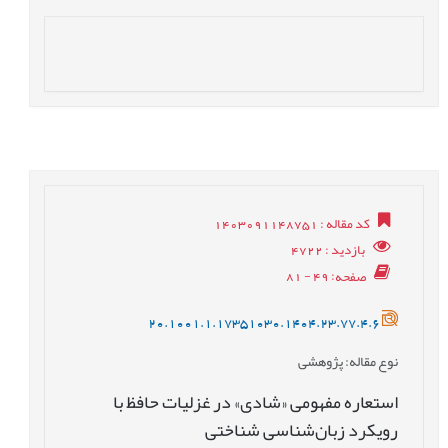
کد مقاله
: 1403091148751
بازدید
: 4722
صفحه
: 49 - 81
20.1001.1.17351030.1404.23.77.4.6
نوع مقاله
: پژوهشی
استعاره مفهومی «شادی» در غزلیات حافظ با
رویکرد زبان‌شناسی شناختی