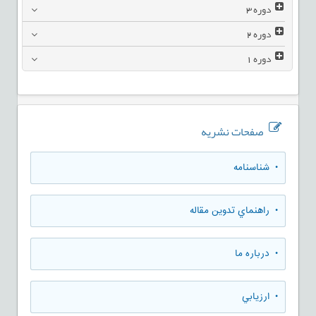
دوره
3
دوره
2
دوره
1
صفحات نشریه
• شناسنامه
• راهنماي تدوين مقاله
• درباره ما
• ارزيابي