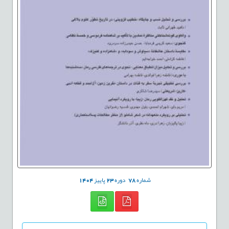
شماره
78
دوره
23
پاییز
1404