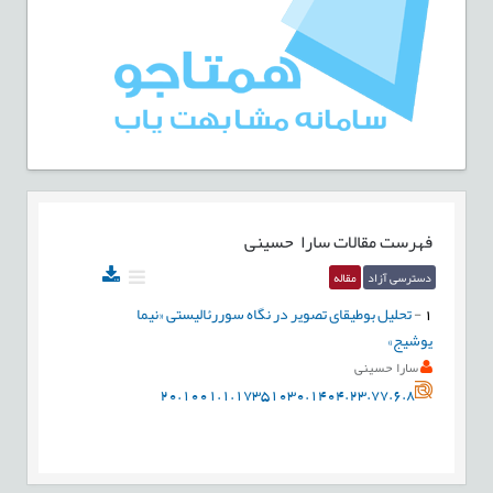
فهرست مقالات
سارا حسینی
دسترسی آزاد
مقاله
1
-
تحلیل بوطیقای تصویر در نگاه سوررئالیستی «نیما
یوشیج»
سارا حسینی
20.1001.1.17351030.1404.23.77.6.8