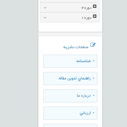
دوره
2
دوره
1
صفحات نشریه
• شناسنامه
• راهنماي تدوين مقاله
• درباره ما
• ارزيابي