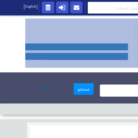
[English]
پیشرفته
جستجو