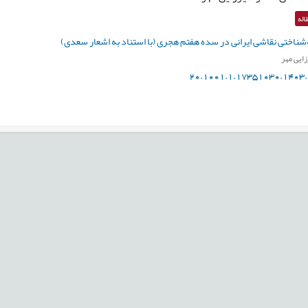
اله
‌شناختی نقاشی ایرانی در سده هفتم هجری (با استناد به اشعار سعدی)
ایی مهر
20.1001.1.17351030.1403.