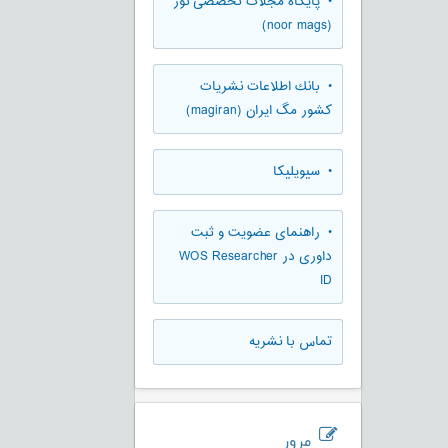
• پایگاه مجلات تخصصی نور
(noor mags)
• بانك اطلاعات نشريات
كشور مگ ايران (magiran)
• سیویلیکا
• راهنمای عضویت و ثبت
داوری در WOS Researcher
ID
تماس با نشریه
مرور