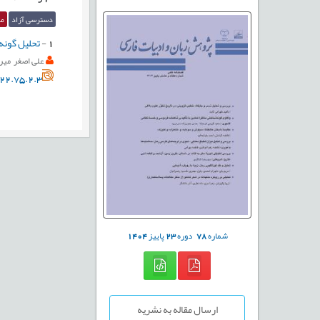
دسترسی آزاد
مق
1
-
تحلیل گونه
علی اصغر میرز
22.75.2.3
شماره
78
دوره
23
پاییز
1404
ارسال مقاله به نشریه