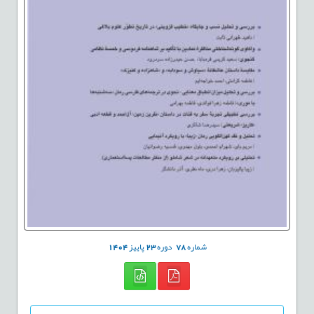
شماره
78
دوره
23
پاییز
1404