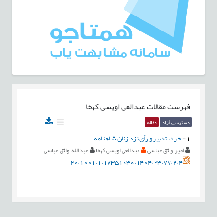
فهرست مقالات
عبدالعی اویسی کهخا
دسترسی آزاد
مقاله
1
-
خرد، تدبیر و رأی نزد زنان شاهنامه
امیر واثق عباسی
عبدالعی اویسی کهخا
عبدالله واثق عباسی
20.1001.1.17351030.1404.23.77.2.4