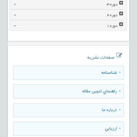
دوره
3
دوره
2
دوره
1
صفحات نشریه
• شناسنامه
• راهنماي تدوين مقاله
• درباره ما
• ارزيابي