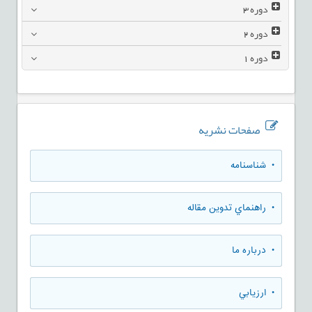
دوره
3
دوره
2
دوره
1
صفحات نشریه
• شناسنامه
• راهنماي تدوين مقاله
• درباره ما
• ارزيابي