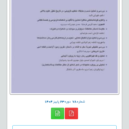
شماره
78
دوره
23
پاییز
1404