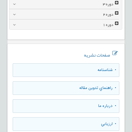
دوره
3
دوره
2
دوره
1
صفحات نشریه
• شناسنامه
• راهنماي تدوين مقاله
• درباره ما
• ارزيابي