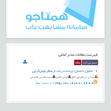
فهرست مقالات
صابر امامی
دسترسی آزاد
مقاله
1
-
تحلیل داستان «پرنده در باد» از منظر بومی‌گرایی
مهدی ابراهیمی لامع
صابر امامی
سید محسن هاشمی
20.1001.1.17351030.1402.21.69.4.6