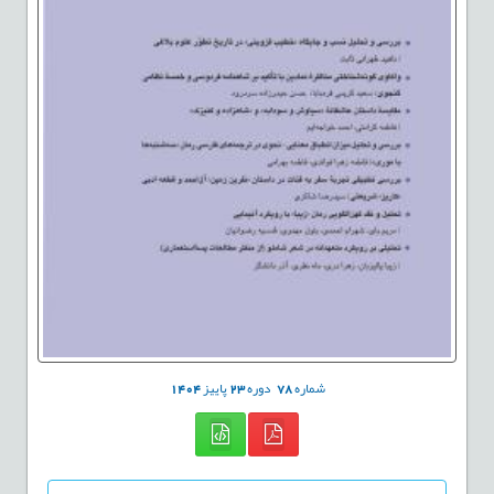
شماره
78
دوره
23
پاییز
1404