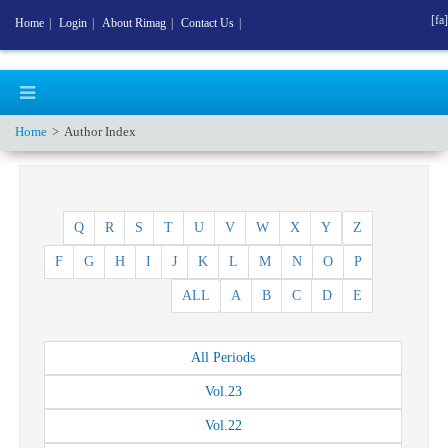
[fa]
Home
|
Login
|
About Rimag
|
Contact Us
|
Home
Author Index
Q
R
S
T
U
V
W
X
Y
Z
F
G
H
I
J
K
L
M
N
O
P
ALL
A
B
C
D
E
All
Periods
Vol.
23
Vol.
22