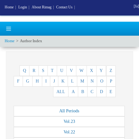
[fa]
Home
|
Login
|
About Rimag
|
Contact Us
|
Home
Author Index
Q
R
S
T
U
V
W
X
Y
Z
F
G
H
I
J
K
L
M
N
O
P
ALL
A
B
C
D
E
All
Periods
Vol.
23
Vol.
22