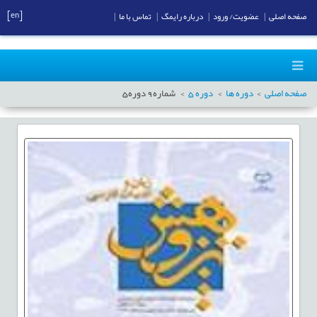
[en]
صفحه اصلی
|
عضویت/ ورود
|
درباره رایمگ
|
تماس با ما
|
صفحه اصلی
دوره ها
دوره
5
شماره
9
دوره
5