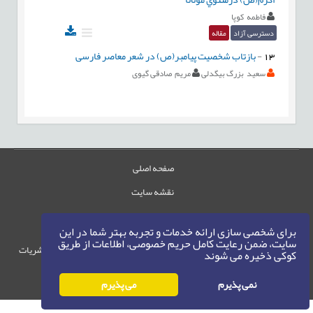
فاطمه كوپا
دسترسی آزاد
مقاله
13
-
بازتاب شخصیت پیامبر(ص) در شعر معاصر فارسی
سعید بزرگ بیگدلی
مریم صادقی گیوی
صفحه اصلی
نقشه سایت
تماس با ما
برای شخصی سازی ارائه خدمات و تجربه بهتر شما در این
سایت، ضمن رعایت کامل حریم خصوصی، اطلاعات از طریق
حقوق این وب‌سایت متعلق به سامانه مدیریت نشریات
کوکی ذخیره می شوند
رایمگ است.
حق نشر
1405-1396
نمی پذیرم
می پذیرم
©