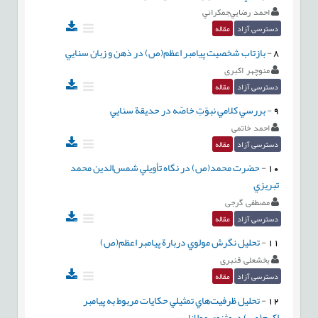
احمد رضايي‌جمكراني
دسترسی آزاد
مقاله
8
-
بازتاب شخصيت پيامبر اعظم(ص) در ذهن و زبان سنايي
منوچهر اکبری
دسترسی آزاد
مقاله
9
-
بررسي كلامي نبوّتِ خاصّه در حديقة سنايي
احمد خاتمی
دسترسی آزاد
مقاله
10
-
حضرت محمد(ص) در نگاه تأويلي شمس‌الدين محمد
تبريزي
مصطفی گرجی
دسترسی آزاد
مقاله
11
-
تحليل نگرش مولوي دربارة پيامبر اعظم(ص)
بخشعلی قنبری
دسترسی آزاد
مقاله
12
-
تحليل ظرفيت‌هاي تمثيلي حكايات مربوط به پيامبر‌
اكرم(ص) درمثنوي مولانا