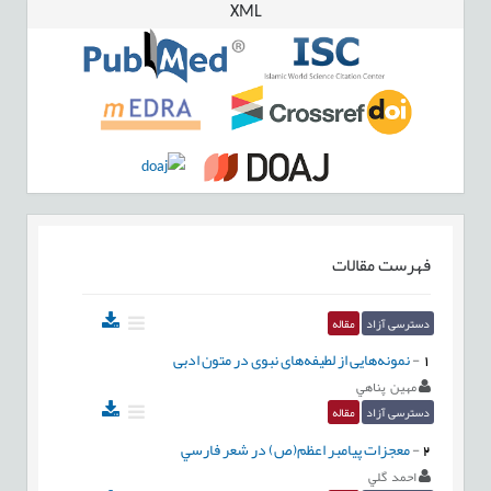
XML
فهرست مقالات
دسترسی آزاد
مقاله
1
-
نمونه‌هایی از لطیفه‌های نبوی در متون ادبی
مهين پناهي
دسترسی آزاد
مقاله
2
-
معجزات پيامبر اعظم(ص) در شعر فارسي
احمد گلي