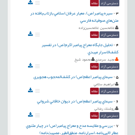
دسترسی آزاد
مقاله
3
-
سيره پيامبر(ص)، معيار عرفان اسلامي بازتاب‌يافته در
متن‌هاي صوفيانه فارسي
غلامحسين غلامحسين‌زاده
دسترسی آزاد
مقاله
4
-
تحليل جايگاه معراج پيامبر اكرم(ص) در تفسير
كشف‌الاسرار ميبدي
مجيد سرمدي
محمود شيخ
دسترسی آزاد
مقاله
5
-
سیمای پیامبر اعظم(ص) در کشف‌المحجوب هجویری
ابراهيم سلامي
دسترسی آزاد
مقاله
6
-
سيماي پيامبر اعظم(ص) در ديوان خاقاني شرواني
روشنك رضائي
دسترسی آزاد
مقاله
7
-
بررسي و مقايسه مدح و معراج پيامبر(ص) در چهار مثنوي
عطار (الهي‌نامه، اسرارنامه، منطق‌الطير، ‌مصيبت‌نامه)