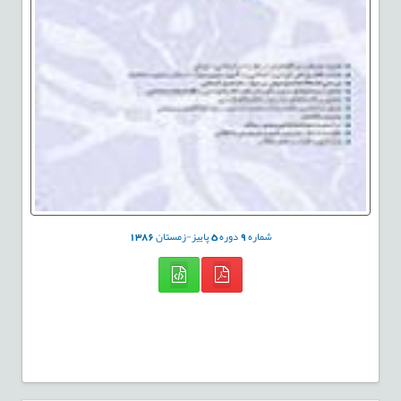
شماره
9
دوره
5
پاییز-زمستان
1386