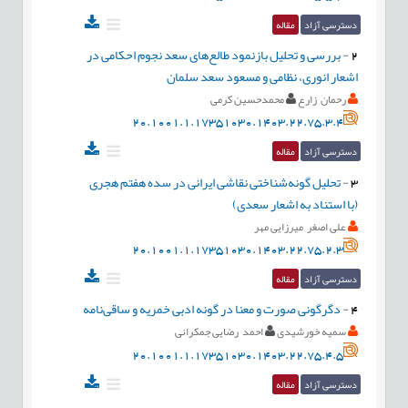
دسترسی آزاد
مقاله
2
-
بررسی و تحلیل بازنمود طالع‌های سعد نجوم احکامی در
اشعار انوری، نظامی و مسعود سعد سلمان
رحمان زارع
محمدحسین کرمی
20.1001.1.17351030.1403.22.75.3.4
دسترسی آزاد
مقاله
3
-
تحلیل گونه‌شناختی نقاشی ایرانی در سده هفتم هجری
(با استناد به اشعار سعدی)
علی اصغر میرزایی مهر
20.1001.1.17351030.1403.22.75.2.3
دسترسی آزاد
مقاله
4
-
دگرگونی صورت و معنا در گونه ادبی خمریه و ساقی‌نامه
سمیه خورشیدی
احمد رضایی جمکرانی
20.1001.1.17351030.1403.22.75.4.5
دسترسی آزاد
مقاله