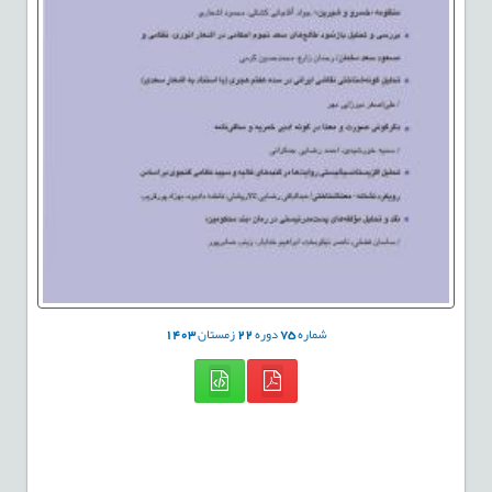
شماره
75
دوره
22
زمستان
1403