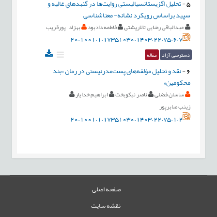
5
-
تحلیل اگزیستانسیالیستی روایت‌ها در گنبدهایِ غالیه و
سپید براساس رویکرد نشانه- معناشناسی
عبدالباقی رضایی تالارپشتی
فاطمه دادبود
بهزاد پورقریب
20.1001.1.17351030.1403.22.75.6.7
دسترسی آزاد
مقاله
6
-
نقد و تحلیل مؤلفه‌های پست‌مدرنیستی در رمان «بند
محکومین»
ساسان فضلی
ناصر نیکوبخت
ابراهیم خدایار
زینب صابرپور
20.1001.1.17351030.1403.22.75.1.2
صفحه اصلی
نقشه سایت