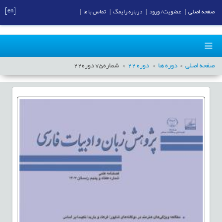
[en]
صفحه اصلی
|
عضویت/ ورود
|
درباره رایمگ
|
تماس با ما
|
صفحه اصلی
دوره ها
دوره
22
شماره
75
دوره
22