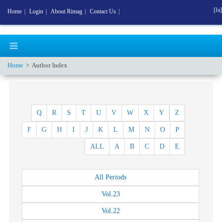
[fa]
Home
|
Login
|
About Rimag
|
Contact Us
|
Home
Author Index
Q
R
S
T
U
V
W
X
Y
Z
F
G
H
I
J
K
L
M
N
O
P
ALL
A
B
C
D
E
All
Periods
Vol.
23
Vol.
22