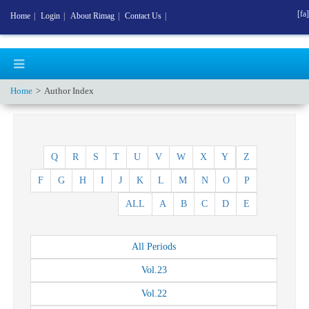
[fa]
Home
|
Login
|
About Rimag
|
Contact Us
|
Home
Author Index
Q
R
S
T
U
V
W
X
Y
Z
F
G
H
I
J
K
L
M
N
O
P
ALL
A
B
C
D
E
All
Periods
Vol.
23
Vol.
22