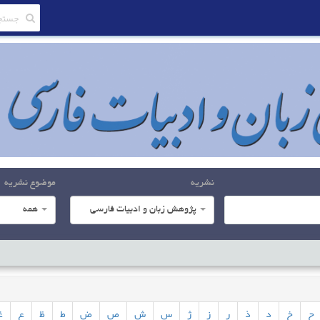
نشریه
موضوع نشریه
پژوهش زبان و ادبیات فارسی
همه
ح
خ
د
ذ
ر
ز
ژ
س
ش
ص
ض
ط
ظ
ع
غ