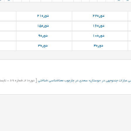
دوره
22
دوره
21
دوره
16
دوره
15
دوره
10
دوره
9
دوره
4
دوره
3
رسی عبارات چند‌وجهی در «بوستان» سعدی در چارچوب معناشناسی شناختی
[
دوره
21,
شماره
69
-
تابست