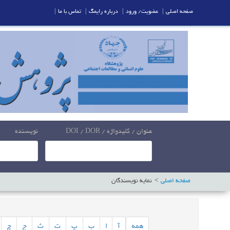
صفحه اصلی
|
عضویت/ ورود
|
درباره رایمگ
|
تماس با ما
|
عنوان / کلیدواژه / DOI / DOR
نویسنده
صفحه اصلی
نمایه نویسندگان
همه
آ
ا
ب
پ
ت
ث
ج
چ