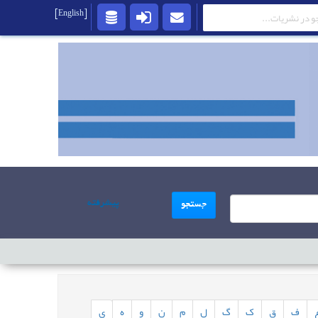
[English]
پیشرفته
جستجو
ف
ق
ک
گ
ل
م
ن
و
ه
ی