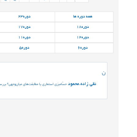
همه
دوره ها
دوره
23
دوره
18
دوره
17
دوره
12
دوره
11
دوره
6
دوره
5
ن
نقی زاده.محمود
حسّامیزی استعاری یا مطابقت‌های میان‌وجهی؟ بر