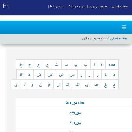
[en]
صفحه اصلی
|
عضویت/ ورود
|
درباره رایمگ
|
تماس با ما
|
صفحه اصلی
نمایه نویسندگان
همه
آ
ا
ب
پ
ت
ث
ج
چ
ح
خ
د
ذ
ر
ز
ژ
س
ش
ص
ض
ط
ظ
ع
غ
ف
ق
ک
گ
ل
م
ن
و
ه
ی
همه
دوره ها
دوره
23
دوره
22