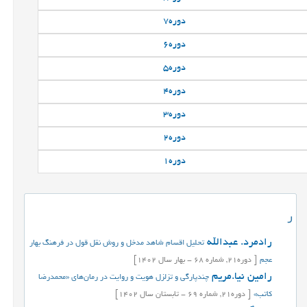
دوره
7
دوره
6
دوره
5
دوره
4
دوره
3
دوره
2
دوره
1
ر
رادمرد. عبدالله
تحلیل اقسام شاهد مدخل و روش نقل قول در فرهنگ بهار
عجم
[
دوره
21,
شماره
68
-
بهار
سال
1402]
رامین نیا.مریم
چندپارگی و تزلزل هویت و روایت ‌در رمان‌های «محمدرضا
کاتب»
[
دوره
21,
شماره
69
-
تابستان
سال
1402]