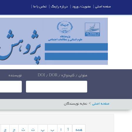
صفحه اصلی
|
عضویت/ ورود
|
درباره رایمگ
|
تماس با ما
|
عنوان / کلیدواژه / DOI / DOR
نویسنده
صفحه اصلی
نمایه نویسندگان
همه
آ
ا
ب
پ
ت
ث
ج
چ