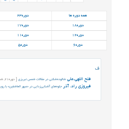
همه
دوره ها
دوره
23
دوره
18
دوره
17
دوره
12
دوره
11
دوره
6
دوره
5
ف
فتح اللهی.علی
شالوده‌شکنی در مقالات شمس تبریزی
[
دوره
21,
شما
فیروزی راد. آذر
جلوه‌های آشنایی‌زدایی در «عبهر العاشقین» با رویک