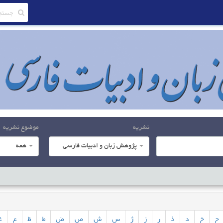
نشریه
موضوع نشریه
پژوهش زبان و ادبیات فارسی
همه
ح
خ
د
ذ
ر
ز
ژ
س
ش
ص
ض
ط
ظ
ع
غ