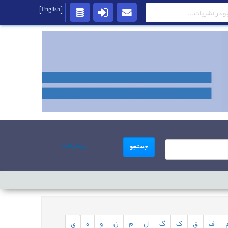
[English]
پیشرفته
جستجو
ف
ق
ک
گ
ل
م
ن
و
ه
ی