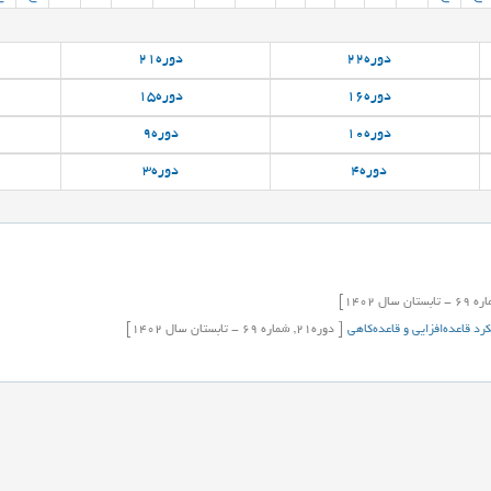
دوره
22
دوره
21
دوره
16
دوره
15
دوره
10
دوره
9
دوره
4
دوره
3
ره
69
-
تابستان
سال
1402]
رد قاعده‌افزایی و قاعده‌کاهی
[
دوره
21,
شماره
69
-
تابستان
سال
1402]