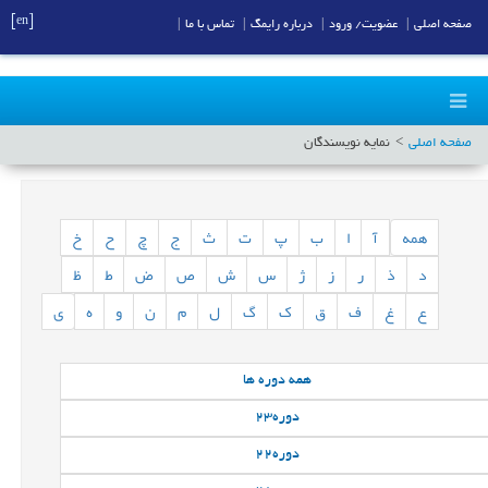
[en]
صفحه اصلی
|
عضویت/ ورود
|
درباره رایمگ
|
تماس با ما
|
صفحه اصلی
نمایه نویسندگان
همه
آ
ا
ب
پ
ت
ث
ج
چ
ح
خ
د
ذ
ر
ز
ژ
س
ش
ص
ض
ط
ظ
ع
غ
ف
ق
ک
گ
ل
م
ن
و
ه
ی
همه
دوره ها
دوره
23
دوره
22