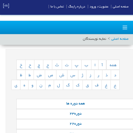
[en]
صفحه اصلی
|
عضویت/ ورود
|
درباره رایمگ
|
تماس با ما
|
صفحه اصلی
نمایه نویسندگان
همه
آ
ا
ب
پ
ت
ث
ج
چ
ح
خ
د
ذ
ر
ز
ژ
س
ش
ص
ض
ط
ظ
ع
غ
ف
ق
ک
گ
ل
م
ن
و
ه
ی
همه
دوره ها
دوره
23
دوره
22