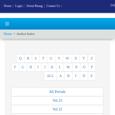
[fa]
Home
|
Login
|
About Rimag
|
Contact Us
|
Home
Author Index
Q
R
S
T
U
V
W
X
Y
Z
F
G
H
I
J
K
L
M
N
O
P
ALL
A
B
C
D
E
All
Periods
Vol.
23
Vol.
22