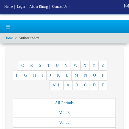
[fa]
Home
|
Login
|
About Rimag
|
Contact Us
|
Home
Author Index
Q
R
S
T
U
V
W
X
Y
Z
F
G
H
I
J
K
L
M
N
O
P
ALL
A
B
C
D
E
All
Periods
Vol.
23
Vol.
22