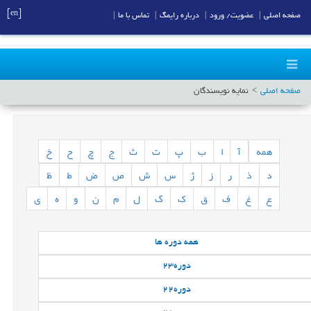
[en]
صفحه اصلی
|
عضویت/ ورود
|
درباره رایمگ
|
تماس با ما
|
صفحه اصلی
نمایه نویسندگان
همه
آ
ا
ب
پ
ت
ث
ج
چ
ح
خ
د
ذ
ر
ز
ژ
س
ش
ص
ض
ط
ظ
ع
غ
ف
ق
ک
گ
ل
م
ن
و
ه
ی
همه
دوره ها
دوره
23
دوره
22