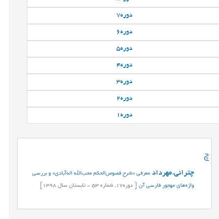
دوره
7
دوره
6
دوره
5
دوره
4
دوره
3
دوره
2
دوره
1
چ
چترائی.مهرداد
معرفی «شرح فصوص‌الحکم محب‌الله اله‌آبادی» و بررسی
واژه‌های مهجور فارسی آن
[
دوره
17,
شماره
53
-
تابستان
سال
1398]