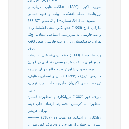
پنجم، تهران، امیرکبیر.
نحوی، اکبر (1380) «ناگفته¬هایی درباره¬ی
برزونامه»، مجله دانشکده ادبیات و علوم انسانی
مشهد، سال 34، شماره¬ 1 و 2، صص 371-388.
نیازکار، فرح (1386) «جهانگیرنامه»، دانشنامۀ زبان
و ادب فارسی، به سرپرستی اسماعیل سعادت، ج2،
تهران، فرهنگستان زبان و ادب فارسی، صص 593-
595.
وزیرنیا، سیما (1383) «نقد روان‌شناختی و ادبیات
امروز ایران»، نقاب نقد (چیستی نقد ادبی در ایران)
تهیه و تدوین، شاهرخ تندرو صالح، تهران، چشمه.
هندرسن، ژوزف (1386) انسان و اسطوره¬هایش،
ترجمه¬ حسن اکبریان طبری، چاپ دوم، تهران،
دایره.
یاوری، حورا (1382) «روانکاوی و اسطوره»،گسترۀ
اسطوره، به کوشش محمدرضا ارشاد، چاپ دوم،
تهران، هرمس.
---------- (1387) روانکاوی و ادبیات، دو متن، دو
انسان، دو جهان، از بهرام تا راوی بوف کور، تهران،