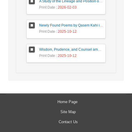
A Study of the Lineage and Position of “Khatib Qazvini” in the History of the Development of Rhetorical Sciences
Print Date
: 2026-02-03
Newly Found Poems by Qasem Kahi in the Sharaf Collection
Print Date
: 2025-10-12
Wisdom, Prudence, and Counsel among the Women of the Shahnameh
Print Date
: 2025-10-12
Home Page
Site Map
Contact Us