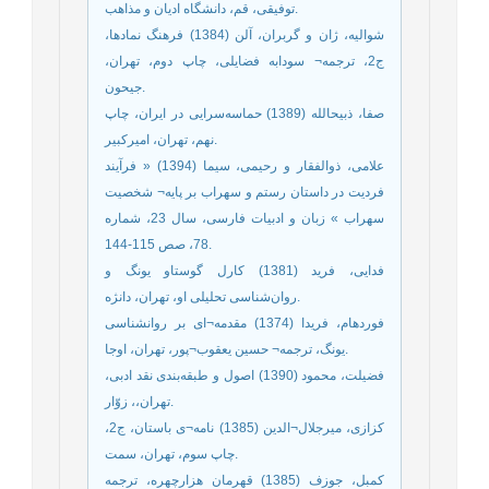
توفیقی، قم، دانشگاه ادیان و مذاهب.
شوالیه، ژان و گربران، آلن (1384) فرهنگ نمادها،
ج2، ترجمه¬ سودابه فضایلی، چاپ دوم، تهران،
جیحون.
صفا، ذبیحالله (1389) حماسه‌سرایی در ایران، چاپ
نهم، تهران، امیرکبیر.
علامی، ذوالفقار و رحیمی، سیما (1394) « فرآیند
فردیت در داستان رستم و سهراب بر پایه¬ شخصیت
سهراب » زبان و ادبیات فارسی، سال 23، شماره
78، صص 115-144.
فدایی، فرید (1381) کارل گوستاو یونگ و
روان‌شناسی تحلیلی او، تهران، دانژه.
فوردهام، فریدا (1374) مقدمه¬ای بر روانشناسی
یونگ، ترجمه¬ حسین یعقوب¬پور، تهران، اوجا.
فضیلت، محمود (1390) اصول و طبقه‌بندی نقد ادبی،
تهران،، زوّار.
کزازی، میرجلال¬الدین (1385) نامه¬ی باستان، ج2،
چاپ سوم، تهران، سمت.
کمبل، جوزف (1385) قهرمان هزارچهره، ترجمه