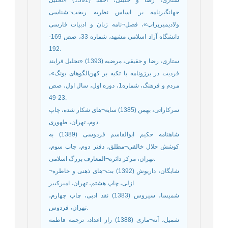
ستاری، رضا و خلیلی، احمد (1391) «تحلیل
جهانگیرنامه بر اساس نظریه ریخت¬شناسی
ولادیمیرپراپ»، فصل¬نامه زبان و ادبیات فارسی
دانشگاه آزاد اسلامی مشهد، شماره 33، صص 169-
192.
ستاری، رضا و حقیقی، مرضیه (1393) «تحلیل فرایند
فردیت در برزونامه با تکیه بر کهن‌الگوهای یونگ»،
مردم و فرهنگ، شماره1، دوره اول، سال اول، صص
23-49.
سرکاراتی، بهمن (1385) سایه¬های شکار شده، چاپ
دوم، تهران، طهوری.
شاهنامه حکیم ابوالقاسم فردوسی (1389) به
کوشش جلال خالقی¬مطلق، دفتر دوم، چاپ سوم،
تهران، مرکز دائره¬المعارف بزرگ اسلامی.
شایگان، داریوش (1392) بت¬های ذهنی و خاطره¬
ازلی، چاپ هشتم، تهران، امیرکبیر.
شمیسا، سیروس (1383) نقد ادبی، چاپ چهارم،
تهران، فردوس.
شمیل، آنه¬ماری (1388) راز اعداد، ترجمه فاطمه