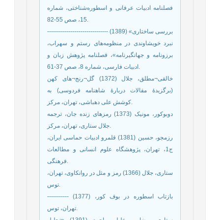
فصلنامه ادبیات عرفانی و اسطوره‌شناختی، شماره
15، صص 55-82.
------------------------------- (1389) «بررسی ساختاری
نبرد خویشاوندی در منظومه‌های رستم و سهراب،
برزونامه و جهانگیرنامه»، فصلنامه پژوهش زبان و
ادبیات فارسی، شماره 8، صص 37-61.
خالقی¬مطلق، جلال (1372) گل¬رنج¬های کهن
(برگزیدۀ مقالات دربارۀ شاهنامه فردوسی) به
کوشش علی دهباشی، تهران، مرکز.
دوبوکور، مونیک (1373) رمزهای زنده جان، ترجمه
جلال ستاری، تهران، مرکز.
رزمجو، حسین (1381) قلمرو ادبیات حماسی ایران،
ج1، تهران، پژوهشگاه علوم انسانی و مطالعات
فرهنگی.
ستاری، جلال (1366) رمز و مثل در روانکاوی، تهران،
توس.
----------- (1377) بازتاب اسطوره در بوف کور،
تهران، توس.