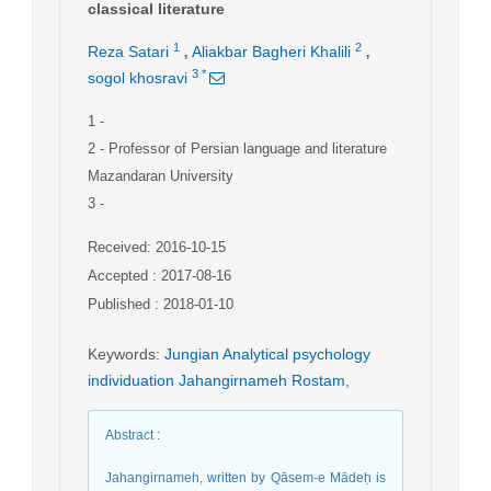
classical literature
,
,
1
2
Reza Satari
Aliakbar Bagheri Khalili
3
*
sogol khosravi
1
-
2
- Professor of Persian language and literature
Mazandaran University
3
-
Received: 2016-10-15
Accepted : 2017-08-16
Published : 2018-01-10
Keywords
:
Jungian Analytical psychology
individuation Jahangirnameh Rostam
,
Abstract
:
Jahangirnameh, written by Qāsem-e Mādeḥ is