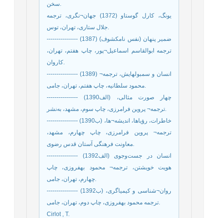
سخن.
یونگ، کارل گوستاو (1372) جهان¬نگری، ترجمه
جلال ستاری، تهران، توس.
---------------- (1387) ضمیر پنهان (نفس نامکشوف)
ترجمه ابوالقاسم اسماعیل¬پور، چاپ هفتم، تهران،
کاروان.
---------------- (1389) انسان و سمبولهایش، ترجمه¬
محمود سلطانیه، چاپ هفتم، تهران، جامی.
---------------- (1390الف) چهار صورت مثالی،
ترجمه¬ پروین فرامرزی، چاپ سوم، مشهد، به‌نشر.
---------------- (1390ب) خاطرات، رؤیاها، اندیشه¬ها،
ترجمه¬ پروین فرامرزی، چاپ چهارم، مشهد،
معاونت فرهنگی آستان قدس رضوی.
---------------- (1392الف) انسان در جست‌وجوی
هویت خویشتن، ترجمه¬ محمود بهفروزی، چاپ
چهارم، تهران، جامی.
---------------- (1392ب) روان¬شناسی و کیمیاگری،
ترجمه محمود بهفروزی، چاپ دوم، تهران، جامی.
Cirlot , T.