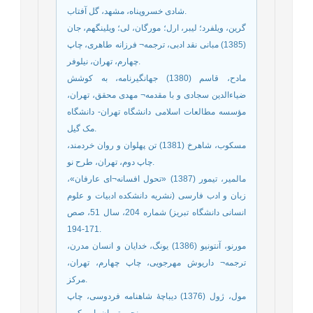
شادی خسروپناه، مشهد، گل آفتاب.
گرین، ویلفرد؛ لیبر، ارل؛ مورگان، لی؛ ویلینگهم، جان
(1385) مبانی نقد ادبی، ترجمه¬ فرزانه طاهری، چاپ
چهارم، تهران، نیلوفر.
مادح، قاسم (1380) جهانگیرنامه، به کوشش
ضیاءالدین سجادی و با مقدمه¬ مهدی محقق، تهران،
مؤسسه مطالعات اسلامی دانشگاه تهران- دانشگاه
مک گیل.
مسکوب، شاهرخ (1381) تن پهلوان و روان خردمند،
چاپ دوم، تهران، طرح نو.
مالمیر، تیمور (1387) «تحول افسانه¬ای عارفان»،
زبان و ادب فارسی (نشریه دانشکده ادبیات و علوم
انسانی دانشگاه تبریز) شماره 204، سال 51، صص
171-194.
مورنو، آنتونیو (1386) یونگ، خدایان و انسان مدرن،
ترجمه¬ داریوش مهرجویی، چاپ چهارم، تهران،
مرکز.
مول، ژول (1376) دیباچۀ شاهنامه فردوسی، چاپ