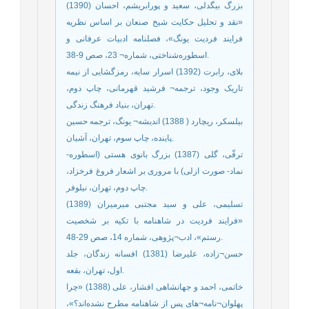
بزرگ بیگدلی، سعید و پورابریشم، احسان (1390)
«نقد و تحلیل حکایت شیخ صنعان بر اساس نظریه
فرایند فردیت یونگ»، فصلنامه ادبیات عرفانی و
اسطوره‌شناختی، شماره¬ 23، صص 9-38.
بلای، رابرت (1392) اسرار سایه، رمزگشایی از نیمه
تاریک وجود، ترجمه¬ فرشید قهرمانی، چاپ دوم،
تهران، بنیاد فرهنگ زندگی.
بیلسکر، ریچارد ( 1388) اندیشه¬ یونگ، ترجمه حسین
پاینده، چاپ سوم، تهران، آشیان.
ترقّی، گلی (1387) بزرگ بانوی هستی (اسطوره-
نماد- صورت ازلی) با مروری بر اشعار فروغ فرخزاد،
چاپ دوم، تهران، نیلوفر.
تسلیمی، علی و سید مجتبی میرمیران (1389)
«فرایند فردیت در شاهنامه با تکیه بر شخصیت
رستم»، ادب¬پژوهی، شماره 14، صص 29-48.
حسن¬زاده، علیرضا (1381) افسانه زندگان، جلد
اول، تهران، بقعه.
خاتمی، احمد و جهانشاهی افشار، علی (1388) «چرا
پهلوان¬نامه¬های پس از شاهنامه مطرح نشده‌اند؟»،