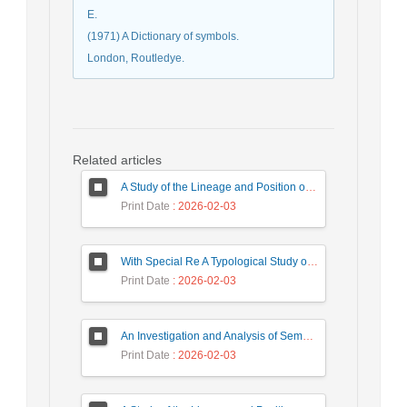
E.
(1971) A Dictionary of symbols.
London, Routledye.
Related articles
A Study of the Lineage and Position of “Khatib Qazvini” in the History of the Development of Rhetorical Sciences
Print Date
: 2026-02-03
With Special Re A Typological Study of Symbolic Debate ference to Ferdowsi’s Shahnameh and Nezami’s Khamsa
Print Date
: 2026-02-03
An Investigation and Analysis of Semantic-Syntactic Alignment in Persian Translations of Tuesdays with Morrie
Print Date
: 2026-02-03