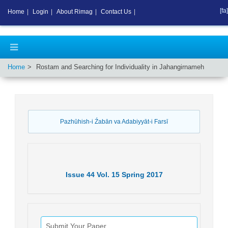
[fa]
Home
|
Login
|
About Rimag
|
Contact Us
|
Home
Rostam and Searching for Individuality in Jahangirnameh
Pazhūhish-i Źabān va Adabiyyāt-i Farsī
Issue
44
Vol.
15
Spring
2017
Submit Your Paper