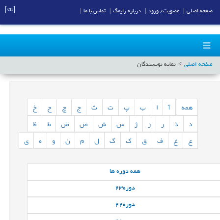
[en]
صفحه اصلی
|
عضویت/ ورود
|
درباره رایمگ
|
تماس با ما
|
صفحه اصلی
نمایه نویسندگان
همه
آ
ا
ب
پ
ت
ث
ج
چ
ح
خ
د
ذ
ر
ز
ژ
س
ش
ص
ض
ط
ظ
ع
غ
ف
ق
ک
گ
ل
م
ن
و
ه
ی
همه
دوره ها
دوره
23
دوره
22