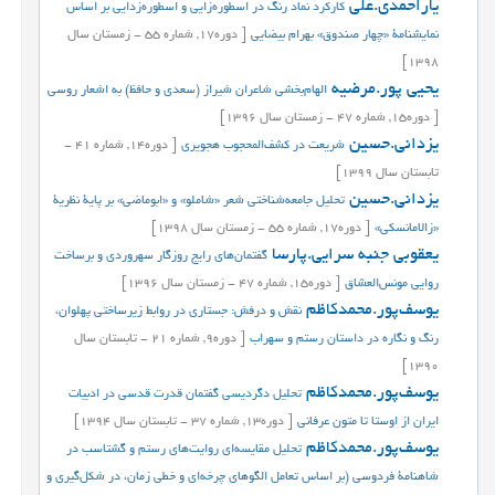
یاراحمدی.علی
کارکرد نماد رنگ در اسطوره‌زایی و اسطوره‌زدایی بر اساس
نمایشنامۀ «چهار صندوق» بهرام بیضایی
[
دوره
17,
شماره
55
-
زمستان
سال
1398]
یحیی پور.مرضیه
الهام‌بخشی شاعران شیراز (سعدی و حافظ) به اشعار روسی
[
دوره
15,
شماره
47
-
زمستان
سال
1396]
یزدانی.حسین
شريعت در كشف‌المحجوب هجويري
[
دوره
14,
شماره
41
-
تابستان
سال
1399]
یزدانی.حسین
تحلیل جامعه‌شناختی شعر «شاملو» و «ابوماضی» بر پایة نظریة
«زالامانسکی»
[
دوره
17,
شماره
55
-
زمستان
سال
1398]
یعقوبی جنبه سرایی.پارسا
گفتمان‌های رایج روزگار سهروردی و برساخت
روایی مونس‌العشاق
[
دوره
15,
شماره
47
-
زمستان
سال
1396]
یوسف‌پور.محمدکاظم
نقش و درفش: جستاری در روابط زیرساختی پهلوان،
رنگ و نگاره در داستان رستم و سهراب
[
دوره
9,
شماره
21
-
تابستان
سال
1390]
یوسف‌پور.محمدکاظم
تحلیل دگردیسی گفتمان قدرت قدسی در ادبیات
ایران از اوستا تا متون عرفانی
[
دوره
13,
شماره
37
-
تابستان
سال
1394]
یوسف‌پور.محمدکاظم
تحلیل مقایسه‌ای روایت‌های رستم و گشتاسب در
شاهنامۀ فردوسی (بر اساس تعامل الگوهای چرخه‌ای و خطی زمان، در شکل‌گیری و