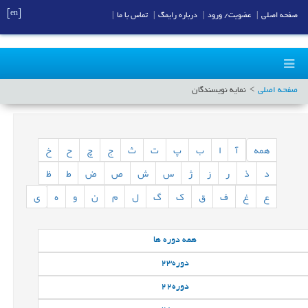
[en]
صفحه اصلی
|
عضویت/ ورود
|
درباره رایمگ
|
تماس با ما
|
صفحه اصلی
نمایه نویسندگان
همه
آ
ا
ب
پ
ت
ث
ج
چ
ح
خ
د
ذ
ر
ز
ژ
س
ش
ص
ض
ط
ظ
ع
غ
ف
ق
ک
گ
ل
م
ن
و
ه
ی
همه
دوره ها
دوره
23
دوره
22