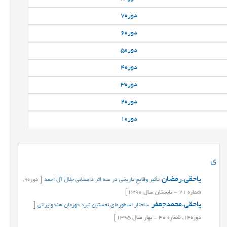
دوره
7
دوره
6
دوره
5
دوره
4
دوره
3
دوره
2
دوره
1
ی
یاحقی.رمضان
تأثیر وقایع تاریخی در سه اثر داستانی جلال آل احمد
[
دوره
9,
شماره
21
-
تابستان
سال
1390]
یاحقی.محمدجعفر
ساختار اسطوره‌ای نخستین نبرد قهرمان هندوایرانی
[
دوره
14,
شماره
40
-
بهار
سال
1395]